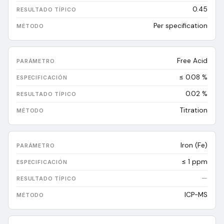
0.45
Per specification
Free Acid
≤ 0.08 %
0.02
%
Titration
Iron (Fe)
≤ 1 ppm
—
ICP-MS