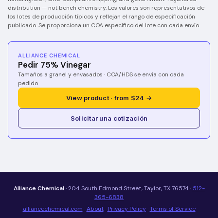
distribution — not bench chemistry.
Los valores son representativos de
los lotes de producción típicos y reflejan el rango de especificación
publicado. Se proporciona un COA específico del lote con cada envío.
ALLIANCE CHEMICAL
Pedir 75% Vinegar
Tamaños a granel y envasados · COA/HDS se envía con cada
pedido
View product · from $24 →
Solicitar una cotización
Alliance Chemical
· 204 South Edmond Street, Taylor, TX 76574 ·
512-
365-6838
alliancechemical.com
·
About
·
Privacy Policy
·
Terms of Service