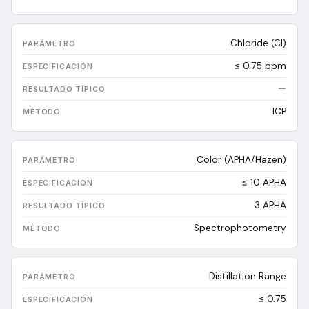
Chloride (Cl)
≤ 0.75 ppm
—
ICP
Color (APHA/Hazen)
≤ 10 APHA
3
APHA
Spectrophotometry
Distillation Range
≤ 0.75