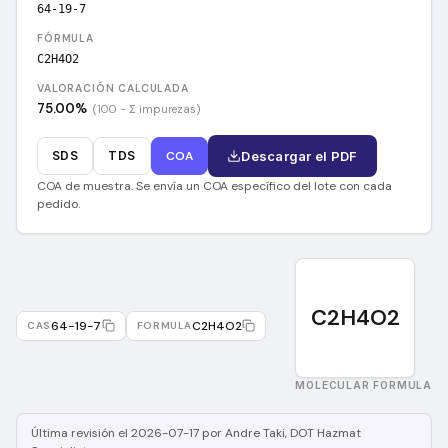
64-19-7
FÓRMULA
C2H4O2
VALORACIÓN CALCULADA
75.00
%
(100 − Σ impurezas)
SDS
TDS
COA
Descargar el PDF
COA de muestra. Se envía un COA específico del lote con cada
pedido.
C2H4O2
64-19-7
C2H4O2
CAS
FORMULA
MOLECULAR FORMULA
Última revisión el 2026-07-17 por Andre Taki, DOT Hazmat