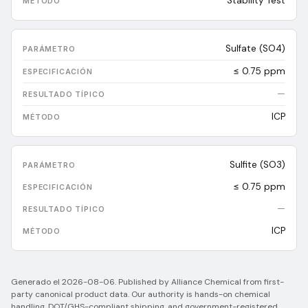
Stability Test
Sulfate (SO4)
≤ 0.75 ppm
—
ICP
Sulfite (SO3)
≤ 0.75 ppm
—
ICP
Generado el
2026-08-06
.
Published by Alliance Chemical from first-
party canonical product data. Our authority is hands-on chemical
handling, DOT/GHS-compliant shipping, and government-registered