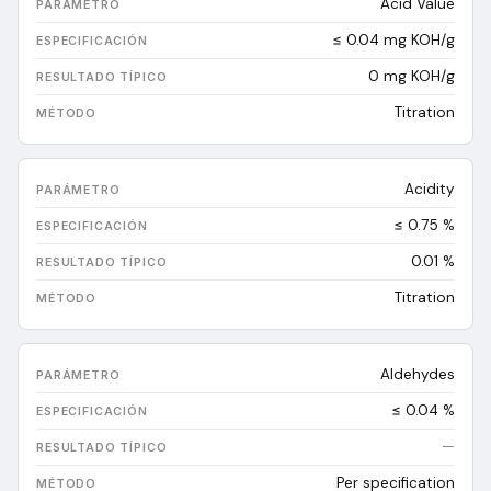
Acid Value
≤ 0.04 mg KOH/g
0
mg KOH/g
Titration
Acidity
≤ 0.75 %
0.01
%
Titration
Aldehydes
≤ 0.04 %
—
Per specification