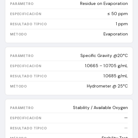
Residue on Evaporation
≤ 50 ppm
1
ppm
Evaporation
Specific Gravity @20°C
1.0665 – 1.0705 g/mL
1.0685
g/mL
Hydrometer @ 25°C
Stability / Available Oxygen
—
—