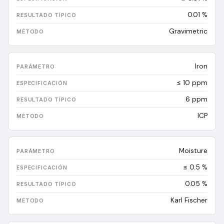
0.01
%
Gravimetric
Iron
≤ 10 ppm
6
ppm
ICP
Moisture
≤ 0.5 %
0.05
%
Karl Fischer