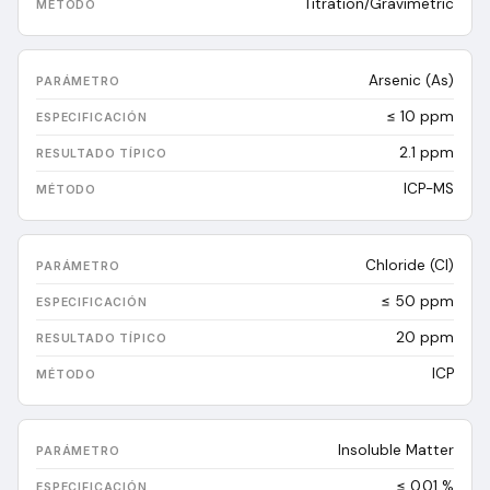
Titration/Gravimetric
Arsenic (As)
≤ 10 ppm
2.1
ppm
ICP-MS
Chloride (Cl)
≤ 50 ppm
20
ppm
ICP
Insoluble Matter
≤ 0.01 %