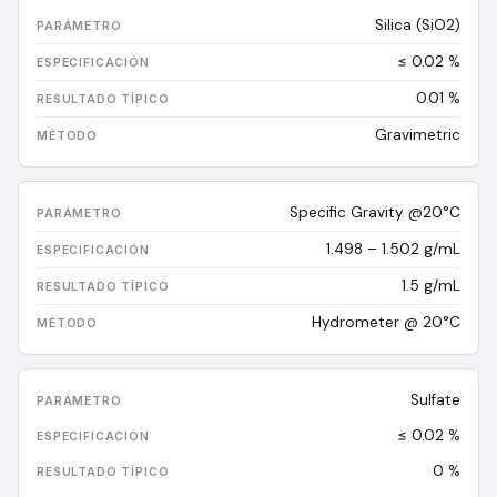
Silica (SiO2)
≤ 0.02 %
0.01
%
Gravimetric
Specific Gravity @20°C
1.498 – 1.502 g/mL
1.5
g/mL
Hydrometer @ 20°C
Sulfate
≤ 0.02 %
0
%