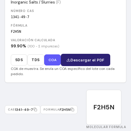
Inorganic Salts / Slurries
(
F
)
NÚMERO CAS
1341-49-7
FÓRMULA
F2H5N
VALORACIÓN CALCULADA
99.90
%
(100 − Σ impurezas)
SDS
TDS
COA
Descargar el PDF
COA de muestra. Se envía un COA específico del lote con cada
pedido.
F2H5N
1341-49-7
F2H5N
CAS
FORMULA
MOLECULAR FORMULA