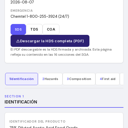
2026-08-07
EMERGENCIA
Chemtel 1-800-255-3924 (24/7)
SDS
TDS
COA
Descargar la HDS completa (PDF)
El PDF descargable es la HDS firmada y archivada. Esta página
refleja su contenido en las 16 secciones del SGA.
1
Identificación
2
Hazards
3
Composition
4
First aid
5
F
SECTION 1
IDENTIFICACIÓN
IDENTIFICADOR DEL PRODUCTO
75% Diluted Acetic Acid Food Grade