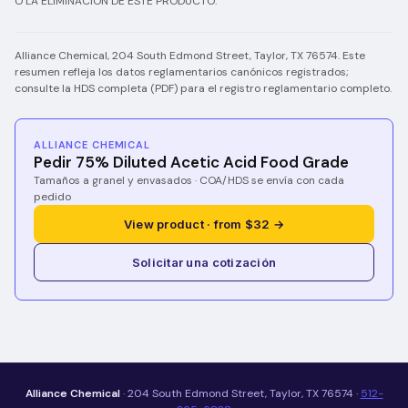
O LA ELIMINACIÓN DE ESTE PRODUCTO.
Alliance Chemical, 204 South Edmond Street, Taylor, TX 76574. Este
resumen refleja los datos reglamentarios canónicos registrados;
consulte la HDS completa (PDF) para el registro reglamentario completo.
ALLIANCE CHEMICAL
Pedir 75% Diluted Acetic Acid Food Grade
Tamaños a granel y envasados · COA/HDS se envía con cada
pedido
View product · from $32 →
Solicitar una cotización
Alliance Chemical
· 204 South Edmond Street, Taylor, TX 76574 ·
512-