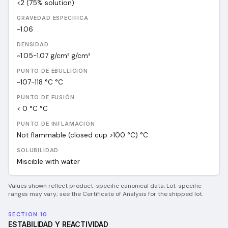
<2 (75% solution)
GRAVEDAD ESPECÍFICA
~1.06
DENSIDAD
~1.05-1.07 g/cm³
g/cm³
PUNTO DE EBULLICIÓN
~107-118 °C
°C
PUNTO DE FUSIÓN
< 0 °C
°C
PUNTO DE INFLAMACIÓN
Not flammable (closed cup >100 °C)
°C
SOLUBILIDAD
Miscible with water
Values shown reflect product-specific canonical data. Lot-specific
ranges may vary; see the Certificate of Analysis for the shipped lot.
SECTION 10
ESTABILIDAD Y REACTIVIDAD