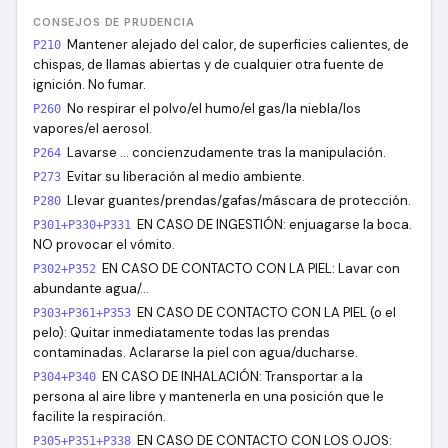
CONSEJOS DE PRUDENCIA
Mantener alejado del calor, de superficies calientes, de
P210
chispas, de llamas abiertas y de cualquier otra fuente de
ignición. No fumar.
No respirar el polvo/el humo/el gas/la niebla/los
P260
vapores/el aerosol.
Lavarse … concienzudamente tras la manipulación.
P264
Evitar su liberación al medio ambiente.
P273
Llevar guantes/prendas/gafas/máscara de protección.
P280
EN CASO DE INGESTIÓN: enjuagarse la boca.
P301+P330+P331
NO provocar el vómito.
EN CASO DE CONTACTO CON LA PIEL: Lavar con
P302+P352
abundante agua/…
EN CASO DE CONTACTO CON LA PIEL (o el
P303+P361+P353
pelo): Quitar inmediatamente todas las prendas
contaminadas. Aclararse la piel con agua/ducharse.
EN CASO DE INHALACIÓN: Transportar a la
P304+P340
persona al aire libre y mantenerla en una posición que le
facilite la respiración.
EN CASO DE CONTACTO CON LOS OJOS:
P305+P351+P338