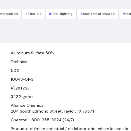
mposition
4
First aid
5
Fire-fighting
6
Accidental release
7
Han
Aluminum Sulfate 50%
Technical
50%
10043-01-3
Al2O12S3
342.2
g/mol
Alliance Chemical
204 South Edmond Street, Taylor, TX 76574
Chemtel 1-800-255-3924 (24/7)
Producto químico industrial / de laboratorio. Véase la sección 