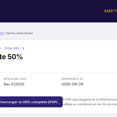
SAFET
0%
/
Safety Data Sheet
 · SGA REV. 9
te 50%
REVISIÓN SGA
GENERADO EL
Rev. 9 (2021)
2026-08-08
El PDF descargable es la HDS firmad
Descargar la HDS completa (PDF)
refleja su contenido en las 16 secci