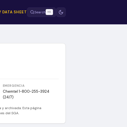
Y DATA SHEET
Search
⌘K
EMERGENCIA
Chemtel 1-800-255-3924
(24/7)
a y archivada. Esta página
ones del SGA.