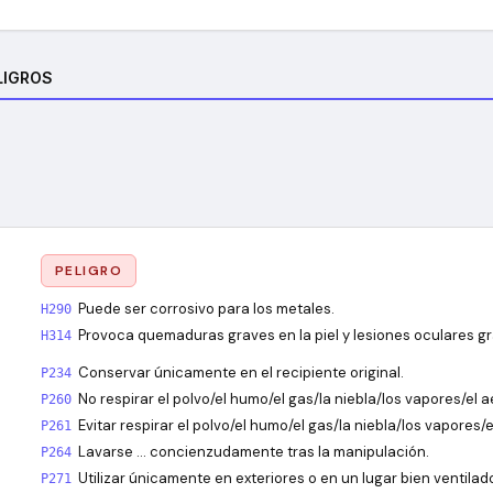
LIGROS
PELIGRO
Puede ser corrosivo para los metales.
H290
Provoca quemaduras graves en la piel y lesiones oculares g
H314
Conservar únicamente en el recipiente original.
P234
No respirar el polvo/el humo/el gas/la niebla/los vapores/el a
P260
Evitar respirar el polvo/el humo/el gas/la niebla/los vapores/e
P261
Lavarse … concienzudamente tras la manipulación.
P264
Utilizar únicamente en exteriores o en un lugar bien ventilad
P271