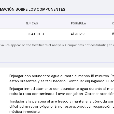
RMACIÓN SOBRE LOS COMPONENTES
N.º CAS
FÓRMULA
5
10043-01-3
Al2O12S3
 values appear on the Certificate of Analysis. Components not contributing to c
Enjuagar con abundante agua durante al menos 15 minutos. Ret
están presentes y es fácil hacerlo. Continuar enjuagando. Bus
Enjuagar inmediatamente con abundante agua durante al men
retira la ropa contaminada. Lavar con jabón. Obtener atenció
Trasladar a la persona al aire fresco y mantenerla cómoda para 
difícil, administrar oxígeno. Si no respira, practicar respiración 
médica inmediata.