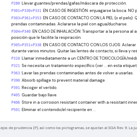
Llevar guantes/prendas/gafas/máscara de protección.
P280
EN CASO DE INGESTIÓN: enjuagarse la boca. NO p
P301+P330+P331
EN CASO DE CONTACTO CON LA PIEL (o el pelo): Q
P303+P361+P353
prendas contaminadas. Aclararse la piel con agua/ducharse.
EN CASO DE INHALACIÓN: Transportar a la persona al ai
P304+P340
posición que le facilite la respiración.
EN CASO DE CONTACTO CON LOS OJOS: Aclarar 
P305+P351+P338
durante varios minutos. Quitar las lentes de contacto, si lleva y res
Llamar inmediatamente a un CENTRO DE TOXICOLOGÍA/médi
P310
Se necesita un tratamiento específico (ver … en esta etiquet
P321
Lavar las prendas contaminadas antes de volver a usarlas.
P363
Absorb spillage to prevent material damage.
P390
Recoger el vertido.
P391
Guardar bajo llave.
P405
Store in a corrosion resistant container with a resistant inner 
P406
Eliminar el contenido/el recipiente en …
P501
sejos de prudencia (P), así como los pictogramas, se ajustan al SGA Rev. 9. La ju