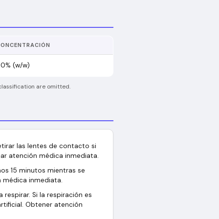
CONCENTRACIÓN
0% (w/w)
lassification are omitted.
irar las lentes de contacto si
car atención médica inmediata.
os 15 minutos mientras se
n médica inmediata.
respirar. Si la respiración es
artificial. Obtener atención