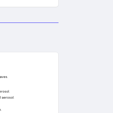
raves.
erosol.
l aerosol.
o.