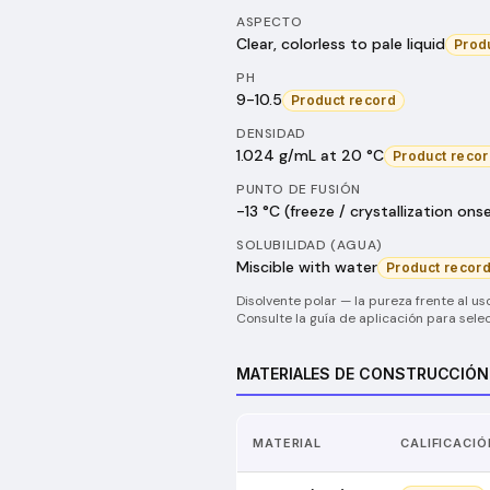
ASPECTO
Clear, colorless to pale liquid
Prod
PH
9-10.5
Product record
DENSIDAD
1.024 g/mL at 20 °C
Product reco
PUNTO DE FUSIÓN
-13 °C (freeze / crystallization ons
SOLUBILIDAD (AGUA)
Miscible with water
Product recor
Disolvente polar — la pureza frente al uso
Consulte la guía de aplicación para selec
MATERIALES DE CONSTRUCCIÓN
MATERIAL
CALIFICACIÓ