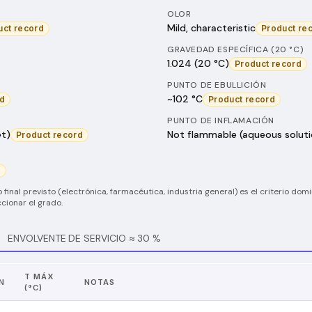
OLOR
Mild, characteristic
uct record
Product re
GRAVEDAD ESPECÍFICA (20 °C)
1.024 (20 °C)
Product record
PUNTO DE EBULLICIÓN
~102 °C
rd
Product record
PUNTO DE INFLAMACIÓN
et)
Not flammable (aqueous soluti
Product record
d
 final previsto (electrónica, farmacéutica, industria general) es el criterio dom
cionar el grado.
ENVOLVENTE DE SERVICIO ≈ 30 %
T MÁX
N
NOTAS
(°C)