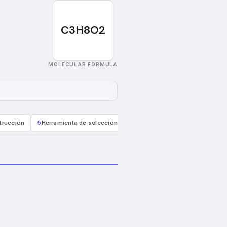
C3H8O2
MOLECULAR FORMULA
trucción
5
Herramienta de selección de materiales
6
Reglamentación 