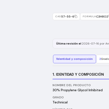
57-55-6
C3H8O2
CAS
FORMULA
Última revisión el
2026-07-16
por An
1
Identidad y composición
2
Grado
1. IDENTIDAD Y COMPOSICIÓN
NOMBRE DEL PRODUCTO
30% Propylene Glycol Inhibited
GRADO
Technical