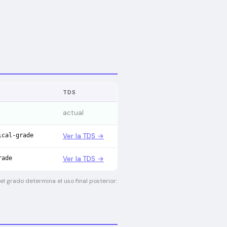
TDS
actual
ical-grade
Ver la TDS →
rade
Ver la TDS →
l grado determina el uso final posterior: