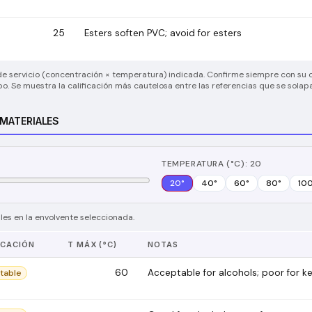
25
Esters soften PVC; avoid for esters
e de servicio (concentración × temperatura) indicada. Confirme siempre con su 
po. Se muestra la calificación más cautelosa entre las referencias que se solap
 MATERIALES
TEMPERATURA (°C): 20
20
°
40
°
60
°
80
°
10
es en la envolvente seleccionada.
ICACIÓN
T MÁX (°C)
NOTAS
60
Acceptable for alcohols; poor for k
table