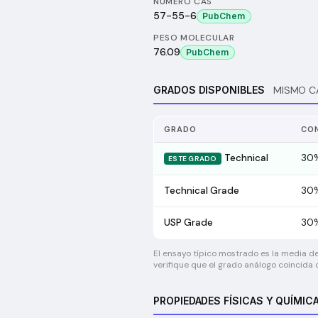
NÚMERO CAS
57-55-6
PubChem
PESO MOLECULAR
76.09
PubChem
GRADOS DISPONIBLES
MISMO C
GRADO
CO
Technical
30
ESTE GRADO
Technical Grade
30
USP Grade
30
El ensayo típico mostrado es la media de
verifique que el grado análogo coincida c
PROPIEDADES FÍSICAS Y QUÍMIC