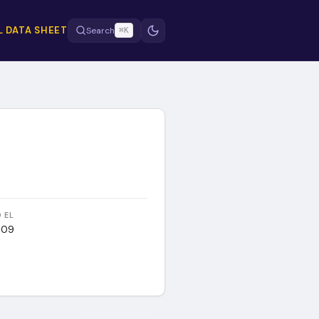
 DATA SHEET
Search
⌘K
 EL
-09