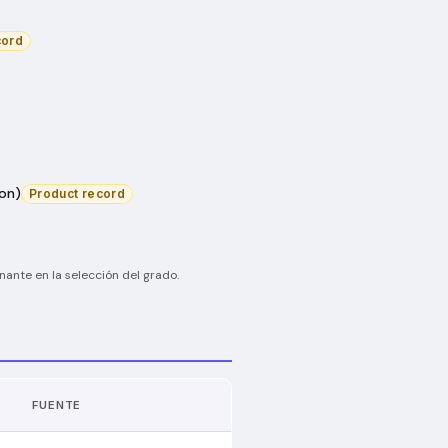
cord
on)
Product record
inante en la selección del grado.
FUENTE