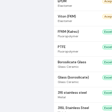
EPDM
Acep
Elastomer
Viton (FKM)
Acep
Elastomer
FFKM (Kalrez)
Exce
Fluoropolymer
PTFE
Exce
Fluoropolymer
Borosilicate Glass
Exce
Glass Ceramic
Glass (borosilicate)
Exce
Glass Ceramic
316 stainless steel
Exce
Metal
316L Stainless Steel
Exce