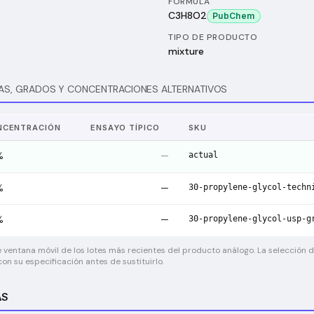
FÓRMULA
C3H8O2
PubChem
TIPO DE PRODUCTO
mixture
AS, GRADOS Y CONCENTRACIONES ALTERNATIVOS
NCENTRACIÓN
ENSAYO TÍPICO
SKU
actual
%
—
30-propylene-glycol-techn
%
—
30-propylene-glycol-usp-g
%
—
 ventana móvil de los lotes más recientes del producto análogo. La selección de
on su especificación antes de sustituirlo.
AS