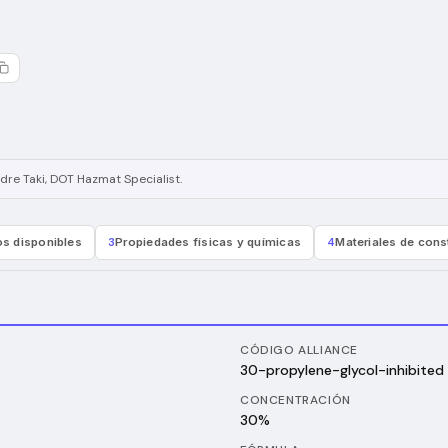
dre Taki
, DOT Hazmat Specialist
.
s disponibles
3
Propiedades físicas y químicas
4
Materiales de cons
CÓDIGO ALLIANCE
30-propylene-glycol-inhibited
CONCENTRACIÓN
30%