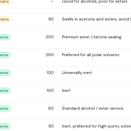
—
Good for alcohols, poor for esters
table
80
Swells in acetone and esters; avoid 
table
200
Premium ester / ketone sealing
lente
200
Preferred for all polar solvents
lente
100
Universally inert.
lente
100
Inert
lente
60
Standard alcohol / ester service
lente
80
Inert; preferred for high-purity solve
lente