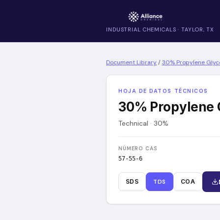
INDUSTRIAL CHEMICALS · TAYLOR, TX
Document Library
/
30% Propylene Glyco
HOJA DE DATOS TÉCNICOS
30% Propylene G
Technical · 30%
NÚMERO CAS
57-55-6
SDS
TDS
COA