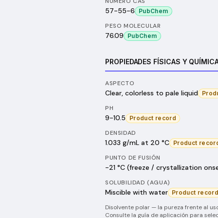
NÚMERO CAS
57-55-6
PubChem
PESO MOLECULAR
76.09
PubChem
PROPIEDADES FÍSICAS Y QUÍMIC
ASPECTO
Clear, colorless to pale liquid
Prod
PH
9-10.5
Product record
DENSIDAD
1.033 g/mL at 20 °C
Product recor
PUNTO DE FUSIÓN
-21 °C (freeze / crystallization ons
SOLUBILIDAD (AGUA)
Miscible with water
Product recor
Disolvente polar — la pureza frente al uso
Consulte la guía de aplicación para selec