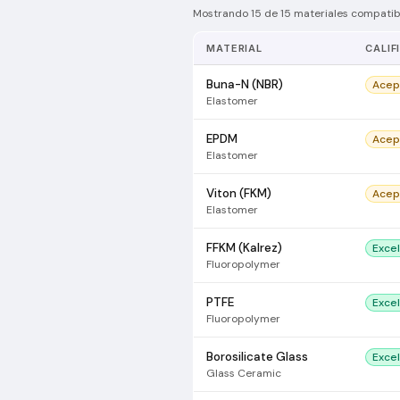
Mostrando 15 de 15 materiales compatibl
MATERIAL
CALIF
Buna-N (NBR)
Acep
Elastomer
EPDM
Acep
Elastomer
Viton (FKM)
Acep
Elastomer
FFKM (Kalrez)
Exce
Fluoropolymer
PTFE
Exce
Fluoropolymer
Borosilicate Glass
Exce
Glass Ceramic