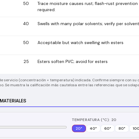
50
Trace moisture causes rust; flash-rust prevention
required.
40
Swells with many polar solvents; verify per solvent
50
Acceptable but watch swelling with esters
25
Esters soften PVC; avoid for esters
e de servicio (concentración × temperatura) indicada. Confirme siempre con su 
po. Se muestra la calificación más cautelosa entre las referencias que se solap
 MATERIALES
TEMPERATURA (°C): 20
20
°
40
°
60
°
80
°
10