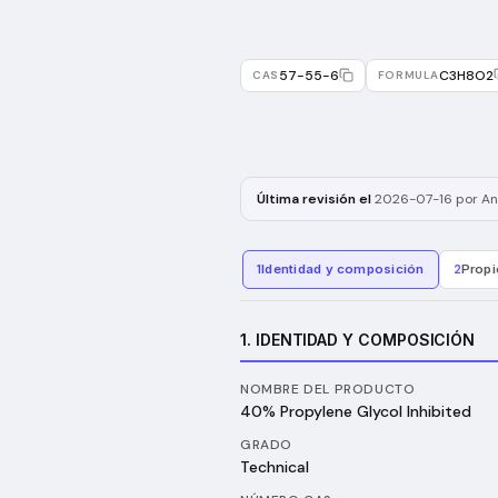
57-55-6
C3H8O2
CAS
FORMULA
Última revisión el
2026-07-16
por An
1
Identidad y composición
2
Propi
1. IDENTIDAD Y COMPOSICIÓN
NOMBRE DEL PRODUCTO
40% Propylene Glycol Inhibited
GRADO
Technical