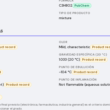
FÓRMULA
C3H8O2
PubChem
TIPO DE PRODUCTO
mixture
AS
OLOR
Mild, characteristic
uct record
Product re
GRAVEDAD ESPECÍFICA (20 °C)
1.033 (20 °C)
Product record
PUNTO DE EBULLICIÓN
~104 °C
d
Product record
PUNTO DE INFLAMACIÓN
et)
Not flammable (aqueous soluti
Product record
d
 final previsto (electrónica, farmacéutica, industria general) es el criterio dom
cionar el grado.