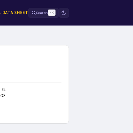
 DATA SHEET
Search
⌘K
 EL
-08