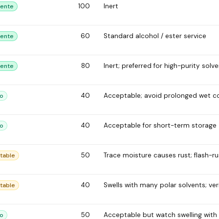
100
Inert
lente
60
Standard alcohol / ester service
lente
80
Inert; preferred for high-purity solve
lente
40
Acceptable; avoid prolonged wet c
o
40
Acceptable for short-term storage
o
50
Trace moisture causes rust; flash-ru
table
40
Swells with many polar solvents; veri
table
50
Acceptable but watch swelling with
o