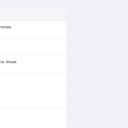
etones.
for those.