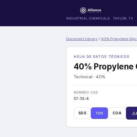
INDUSTRIAL CHEMICALS · TAYLOR, TX
Document Library
/
40% Propylene Glyco
HOJA DE DATOS TÉCNICOS
40% Propylene G
Technical · 40%
NÚMERO CAS
57-55-6
SDS
TDS
COA