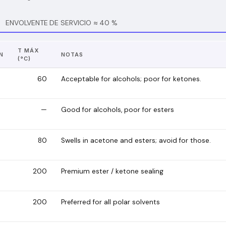
ENVOLVENTE DE SERVICIO ≈ 40 %
T MÁX
N
NOTAS
(°C)
60
Acceptable for alcohols; poor for ketones.
—
Good for alcohols, poor for esters
80
Swells in acetone and esters; avoid for those.
200
Premium ester / ketone sealing
200
Preferred for all polar solvents