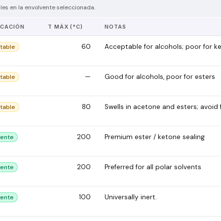
es en la envolvente seleccionada.
ICACIÓN
T MÁX (°C)
NOTAS
60
Acceptable for alcohols; poor for k
table
—
Good for alcohols, poor for esters
table
80
Swells in acetone and esters; avoid 
table
200
Premium ester / ketone sealing
lente
200
Preferred for all polar solvents
lente
100
Universally inert.
lente