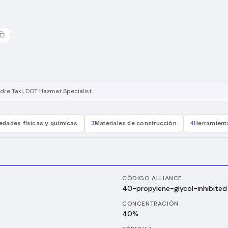
dre Taki
, DOT Hazmat Specialist
.
edades físicas y químicas
3
Materiales de construcción
4
Herramient
CÓDIGO ALLIANCE
40-propylene-glycol-inhibited
CONCENTRACIÓN
40%