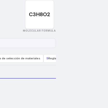
C3H8O2
MOLECULAR FORMULA
a de selección de materiales
5
Reglamentación y transporte
6
Orienta