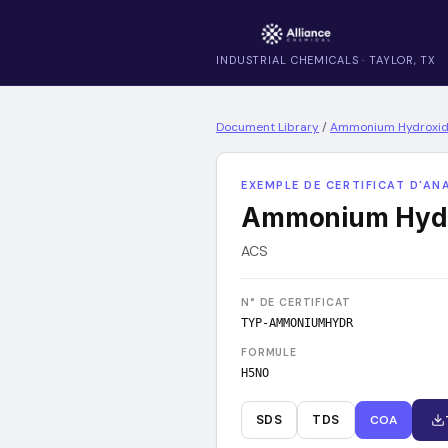
INDUSTRIAL CHEMICALS · TAYLOR, TX
Document Library
/
Ammonium Hydroxid
EXEMPLE DE CERTIFICAT D'AN
Ammonium Hydr
ACS
N° DE CERTIFICAT
TYP-AMMONIUMHYDR
FORMULE
H5NO
SDS
TDS
COA