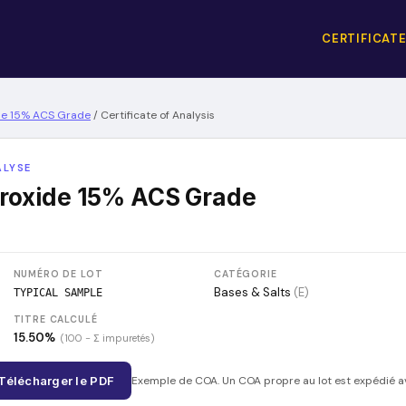
CERTIFICATE
e 15% ACS Grade
/
Certificate of Analysis
ALYSE
oxide 15% ACS Grade
NUMÉRO DE LOT
CATÉGORIE
Bases & Salts
(
E
)
TYPICAL SAMPLE
TITRE CALCULÉ
15.50
%
(100 − Σ impuretés)
Télécharger le PDF
Exemple de COA. Un COA propre au lot est expédié