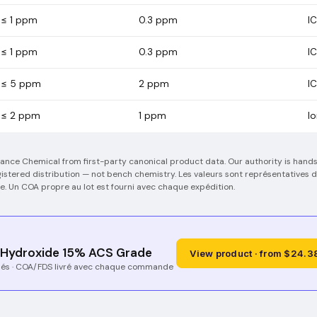
≤ 1 ppm
0.3
ppm
I
≤ 1 ppm
0.3
ppm
I
≤ 5 ppm
2
ppm
I
≤ 2 ppm
1
ppm
I
iance Chemical from first-party canonical product data. Our authority is han
stered distribution — not bench chemistry.
Les valeurs sont représentatives 
ée. Un COA propre au lot est fourni avec chaque expédition.
ydroxide 15% ACS Grade
View product · from $24.3
lés · COA/FDS livré avec chaque commande