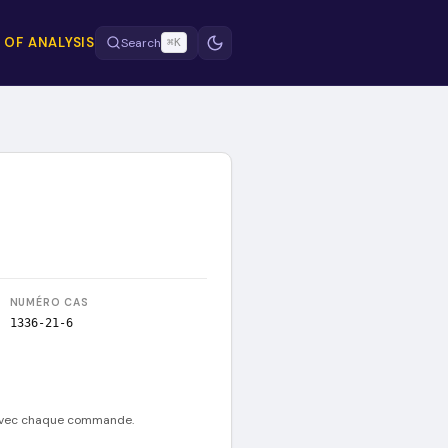
 OF ANALYSIS
Search
⌘K
NUMÉRO CAS
1336-21-6
 avec chaque commande.