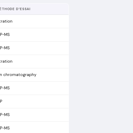
ÉTHODE D'ESSAI
tration
CP-MS
CP-MS
tration
on chromatography
CP-MS
CP
CP-MS
CP-MS