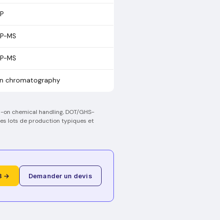
CP
CP-MS
CP-MS
on chromatography
ds-on chemical handling, DOT/GHS-
des lots de production typiques et
8 →
Demander un devis