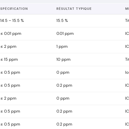
SPÉCIFICATION
RÉSULTAT TYPIQUE
M
14.5 – 15.5 %
15.5
%
Ti
≤ 0.01 ppm
0.01
ppm
I
≤ 2 ppm
1
ppm
I
≤ 15 ppm
10
ppm
Ti
≤ 0.5 ppm
0
ppm
I
≤ 0.5 ppm
0.2
ppm
I
≤ 2 ppm
0
ppm
I
≤ 0.5 ppm
0.2
ppm
I
≤ 0.5 ppm
0.2
ppm
I