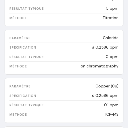
5
ppm
Titration
Chloride
≤ 0.2586 ppm
0
ppm
Ion chromatography
Copper (Cu)
≤ 0.2586 ppm
0.1
ppm
ICP-MS