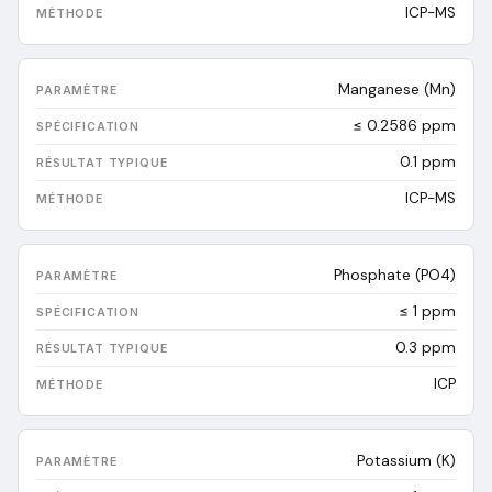
ICP-MS
Manganese (Mn)
≤ 0.2586 ppm
0.1
ppm
ICP-MS
Phosphate (PO4)
≤ 1 ppm
0.3
ppm
ICP
Potassium (K)