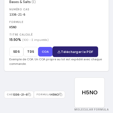
Bases & Salts
(
E
)
NUMÉRO CAS
1336-21-6
FORMULE
H5NO
TITRE CALCULÉ
15.50
%
(100 − Σ impuretés)
SDS
TDS
COA
Télécharger le PDF
Exemple de COA. Un COA propre au lot est expédié avec chaque
commande.
H5NO
1336-21-6
H5NO
CAS
FORMULA
MOLECULAR FORMULA