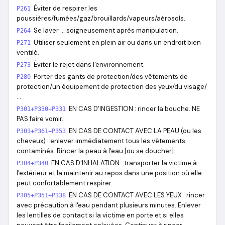
Éviter de respirer les
P261
poussières/fumées/gaz/brouillards/vapeurs/aérosols.
Se laver … soigneusement après manipulation.
P264
Utiliser seulement en plein air ou dans un endroit bien
P271
ventilé.
Éviter le rejet dans l'environnement.
P273
Porter des gants de protection/des vêtements de
P280
protection/un équipement de protection des yeux/du visage/
…
EN CAS D'INGESTION : rincer la bouche. NE
P301+P330+P331
PAS faire vomir.
EN CAS DE CONTACT AVEC LA PEAU (ou les
P303+P361+P353
cheveux) : enlever immédiatement tous les vêtements
contaminés. Rincer la peau à l'eau [ou se doucher].
EN CAS D'INHALATION : transporter la victime à
P304+P340
l'extérieur et la maintenir au repos dans une position où elle
peut confortablement respirer.
EN CAS DE CONTACT AVEC LES YEUX : rincer
P305+P351+P338
avec précaution à l'eau pendant plusieurs minutes. Enlever
les lentilles de contact si la victime en porte et si elles