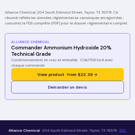
Alliance Chemical, 204 South Edmond Street, Taylor, TX 76574. Ce
résumé reflète les données réglementaires canoniques enregistrées ;
consultez la FDS complète (PDF) pour le dossier réglementaire complet.
ALLIANCE CHEMICAL
Commander Ammonium Hydroxide 20%
Technical Grade
Conditionnements en vrac et emballés · COA/FDS livré avec
chaque commande
View product · from $22.39 →
Demander un devis
Alliance Chemical
· 204 South Edmond Street, Taylor, TX 76574 ·
512-