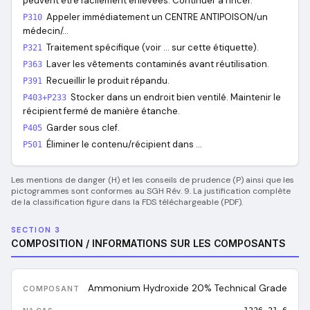
peuvent être facilement enlevées. Continuer à rincer.
Appeler immédiatement un CENTRE ANTIPOISON/un
P310
médecin/…
Traitement spécifique (voir … sur cette étiquette).
P321
Laver les vêtements contaminés avant réutilisation.
P363
Recueillir le produit répandu.
P391
Stocker dans un endroit bien ventilé. Maintenir le
P403+P233
récipient fermé de manière étanche.
Garder sous clef.
P405
Éliminer le contenu/récipient dans …
P501
Les mentions de danger (H) et les conseils de prudence (P) ainsi que les
pictogrammes sont conformes au SGH Rév. 9. La justification complète
de la classification figure dans la FDS téléchargeable (PDF).
SECTION 3
COMPOSITION / INFORMATIONS SUR LES COMPOSANTS
Ammonium Hydroxide 20% Technical Grade