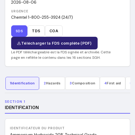
2026-08-06
URGENCE
Chemtel 1-800-255-3924 (24/7)
SDS
TDS
COA
Télécharger la FDS complète (PDF)
Le PDF téléchargeable est la FDS signée et archivée. Cette
page en reflète le contenu dans les 16 sections SGH.
1
Identification
2
Hazards
3
Composition
4
First aid
5
F
SECTION 1
IDENTIFICATION
IDENTIFICATEUR DU PRODUIT
Ammonium Hydroxide 20% Technical Grade