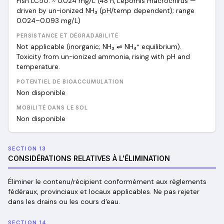
Fish LC50: ~ 0.024 mg/L (48 h, Lepomis macrochirus —
driven by un-ionized NH₃ (pH/temp dependent); range
0.024–0.093 mg/L)
PERSISTANCE ET DÉGRADABILITÉ
Not applicable (inorganic; NH₃ ⇌ NH₄⁺ equilibrium).
Toxicity from un-ionized ammonia, rising with pH and
temperature.
POTENTIEL DE BIOACCUMULATION
Non disponible
MOBILITÉ DANS LE SOL
Non disponible
SECTION 13
CONSIDÉRATIONS RELATIVES À L'ÉLIMINATION
Éliminer le contenu/récipient conformément aux règlements
fédéraux, provinciaux et locaux applicables. Ne pas rejeter
dans les drains ou les cours d'eau.
SECTION 14