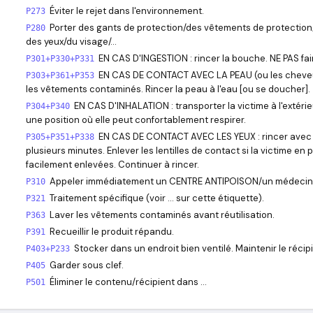
Éviter le rejet dans l'environnement.
P273
Porter des gants de protection/des vêtements de protectio
P280
des yeux/du visage/…
EN CAS D'INGESTION : rincer la bouche. NE PAS fai
P301+P330+P331
EN CAS DE CONTACT AVEC LA PEAU (ou les cheveu
P303+P361+P353
les vêtements contaminés. Rincer la peau à l'eau [ou se doucher].
EN CAS D'INHALATION : transporter la victime à l'extéri
P304+P340
une position où elle peut confortablement respirer.
EN CAS DE CONTACT AVEC LES YEUX : rincer avec 
P305+P351+P338
plusieurs minutes. Enlever les lentilles de contact si la victime en 
facilement enlevées. Continuer à rincer.
Appeler immédiatement un CENTRE ANTIPOISON/un médecin
P310
Traitement spécifique (voir … sur cette étiquette).
P321
Laver les vêtements contaminés avant réutilisation.
P363
Recueillir le produit répandu.
P391
Stocker dans un endroit bien ventilé. Maintenir le réci
P403+P233
Garder sous clef.
P405
Éliminer le contenu/récipient dans …
P501