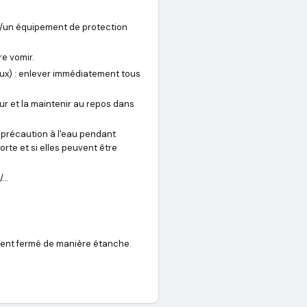
n/un équipement de protection
re vomir.
x) : enlever immédiatement tous
eur et la maintenir au repos dans
précaution à l'eau pendant
porte et si elles peuvent être
/…
pient fermé de manière étanche.