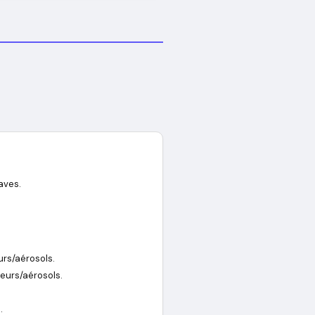
aves.
urs/aérosols.
peurs/aérosols.
.