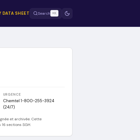
Y DATA SHEET
Search
⌘K
URGENCE
Chemtel 1-800-255-3924
(24/7)
ignée et archivée. Cette
s 16 sections SGH.