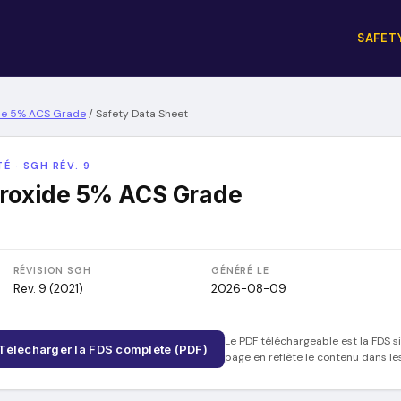
SAFET
e 5% ACS Grade
/
Safety Data Sheet
É · SGH RÉV. 9
oxide 5% ACS Grade
RÉVISION SGH
GÉNÉRÉ LE
Rev. 9 (2021)
2026-08-09
Le PDF téléchargeable est la FDS s
Télécharger la FDS complète (PDF)
page en reflète le contenu dans le