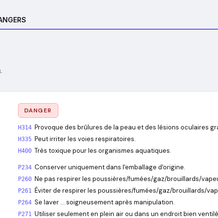
DANGERS
L
DANGER
Provoque des brûlures de la peau et des lésions oculaires gr
H314
Peut irriter les voies respiratoires.
H335
Très toxique pour les organismes aquatiques.
H400
Conserver uniquement dans l'emballage d'origine.
P234
Ne pas respirer les poussières/fumées/gaz/brouillards/vape
P260
Éviter de respirer les poussières/fumées/gaz/brouillards/va
P261
Se laver … soigneusement après manipulation.
P264
Utiliser seulement en plein air ou dans un endroit bien ventilé
P271