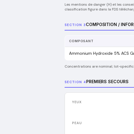
Les mentions de danger (H) et les consei
classification figure dans la FDS télécha
COMPOSITION / INFO
SECTION 3
COMPOSANT
Ammonium Hydroxide 5% ACS G
Concentrations are nominal; lot-specific
PREMIERS SECOURS
SECTION 4
YEUX
PEAU