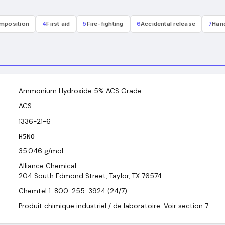
mposition
4
First aid
5
Fire-fighting
6
Accidental release
7
Hand
Ammonium Hydroxide 5% ACS Grade
ACS
1336-21-6
H5NO
35.046
g/mol
Alliance Chemical
204 South Edmond Street, Taylor, TX 76574
Chemtel 1-800-255-3924 (24/7)
Produit chimique industriel / de laboratoire. Voir section 7.