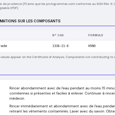
ls de prudence (P) ainsi que les pictogrammes sont conformes au SGH Rév. 9. La
rgeable (PDF).
RMATIONS SUR LES COMPOSANTS
N° CAS
FORMULE
rade
1336-21-6
H5NO
 values appear on the Certificate of Analysis. Components not contributing to c
Rincer abondamment avec de l'eau pendant au moins 15 minutes.
cornéennes si présentes et faciles à enlever. Continuer à rin
médecin.
Rincer immédiatement et abondamment avec de l'eau pendant
retirant les vêtements contaminés. Laver avec du savon. Obt