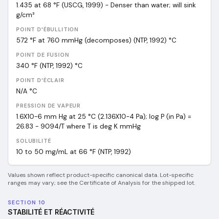
1.435 at 68 °F (USCG, 1999) - Denser than water; will sink
g/cm³
POINT D'ÉBULLITION
572 °F at 760 mmHg (decomposes) (NTP, 1992)
°C
POINT DE FUSION
340 °F (NTP, 1992)
°C
POINT D'ÉCLAIR
N/A
°C
PRESSION DE VAPEUR
1.6X10-6 mm Hg at 25 °C (2.136X10-4 Pa); log P (in Pa) =
26.83 - 9094/T where T is deg K
mmHg
SOLUBILITÉ
10 to 50 mg/mL at 66 °F (NTP, 1992)
Values shown reflect product-specific canonical data. Lot-specific
ranges may vary; see the Certificate of Analysis for the shipped lot.
SECTION 10
STABILITÉ ET RÉACTIVITÉ