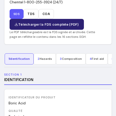
Chemtel 1-800-255-3924 (24/7)
SDS
TDS
COA
Télécharger la FDS complète (PDF)
Le PDF téléchargeable est la FDS signée et archivée. Cette
page en reflète le contenu dans les 16 sections SGH.
1
Identification
2
Hazards
3
Composition
4
First aid
5
F
SECTION 1
IDENTIFICATION
IDENTIFICATEUR DU PRODUIT
Boric Acid
QUALITÉ