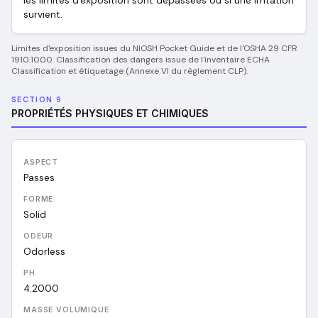
les limites d'exposition sont dépassées ou si une irritation
survient.
Limites d'exposition issues du NIOSH Pocket Guide et de l'OSHA 29 CFR
1910.1000. Classification des dangers issue de l'inventaire ECHA
Classification et étiquetage (Annexe VI du règlement CLP).
SECTION 9
PROPRIÉTÉS PHYSIQUES ET CHIMIQUES
ASPECT
Passes
FORME
Solid
ODEUR
Odorless
PH
4.2000
MASSE VOLUMIQUE