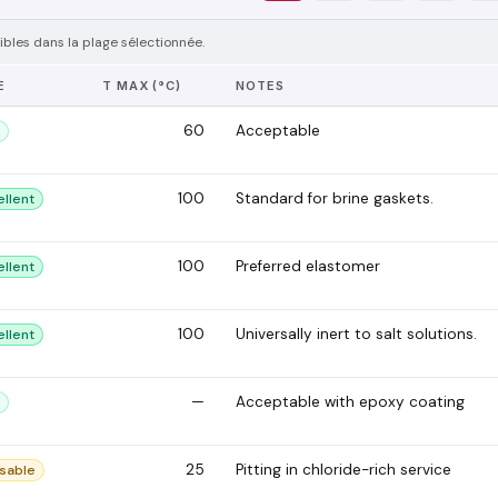
bles dans la plage sélectionnée.
E
T MAX (°C)
NOTES
60
Acceptable
100
Standard for brine gaskets.
ellent
100
Preferred elastomer
ellent
100
Universally inert to salt solutions.
ellent
—
Acceptable with epoxy coating
25
Pitting in chloride-rich service
sable