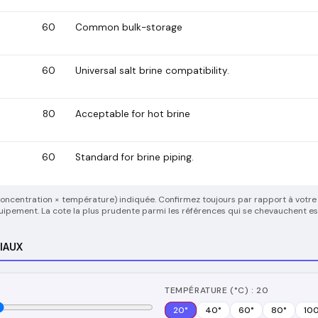
60
Common bulk-storage
60
Universal salt brine compatibility.
80
Acceptable for hot brine
60
Standard for brine piping.
(concentration × température) indiquée. Confirmez toujours par rapport à votre
quipement. La cote la plus prudente parmi les références qui se chevauchent est
IAUX
TEMPÉRATURE (°C) : 20
20
°
40
°
60
°
80
°
10