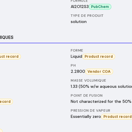
FORMULE
Al2O12S3
PubChem
TYPE DE PRODUIT
solution
MIQUES
FORME
Liquid
uct record
Product record
PH
2.2800
Vendor COA
MASSE VOLUMIQUE
1.33 (50% w/w aqueous solutio
POINT DE FUSION
Not characterized for the 50%
record
PRESSION DE VAPEUR
Essentially zero
Product record
d