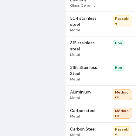
Glass Ceramic
304 stainless
Passabl
e
steel
Metal
316 stainless
Bon
steel
Metal
316L Stainless
Bon
Steel
Metal
Aluminium
Médioc
re
Metal
Carbon steel
Médioc
re
Metal
Carbon Steel
Passabl
e
Metal