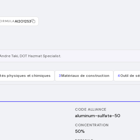
Al2O12S3
ORMULA
Andre Taki
, DOT Hazmat Specialist
.
étés physiques et chimiques
3
Matériaux de construction
4
Outil de s
CODE ALLIANCE
aluminum-sulfate-50
CONCENTRATION
50%