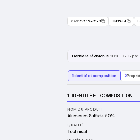
10043-01-3
UN3264
CAS
F
Dernière révision le
2026-07-17
par 
1
Identité et composition
2
Propri
1. IDENTITÉ ET COMPOSITION
NOM DU PRODUIT
Aluminum Sulfate 50%
QUALITÉ
Technical