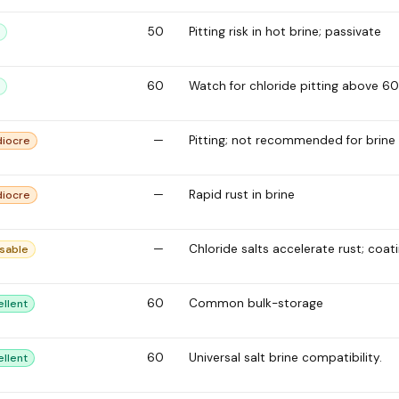
50
Pitting risk in hot brine; passivate
60
Watch for chloride pitting above 60 
—
Pitting; not recommended for brine
iocre
—
Rapid rust in brine
iocre
—
Chloride salts accelerate rust; coat
sable
60
Common bulk-storage
ellent
60
Universal salt brine compatibility.
ellent