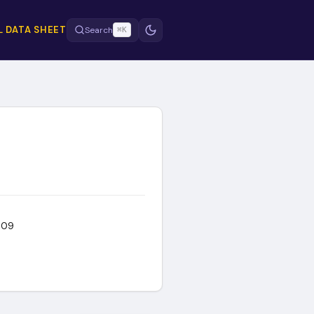
 DATA SHEET
Search
⌘K
E
-09