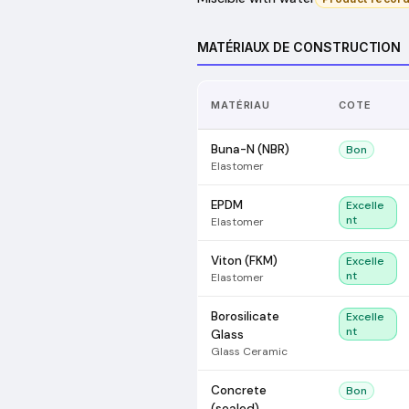
MATÉRIAUX DE CONSTRUCTION
MATÉRIAU
COTE
Buna-N (NBR)
Bon
Elastomer
EPDM
Excelle
nt
Elastomer
Viton (FKM)
Excelle
nt
Elastomer
Borosilicate
Excelle
nt
Glass
Glass Ceramic
Concrete
Bon
(sealed)