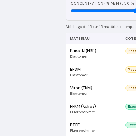
CONCENTRATION (% M/M) : 50 %
Affichage de 15 sur 15 matériaux compati
MATÉRIAU
COT
Buna-N (NBR)
Pas
Elastomer
EPDM
Pas
Elastomer
Viton (FKM)
Pas
Elastomer
FFKM (Kalrez)
Exce
Fluoropolymer
PTFE
Exce
Fluoropolymer