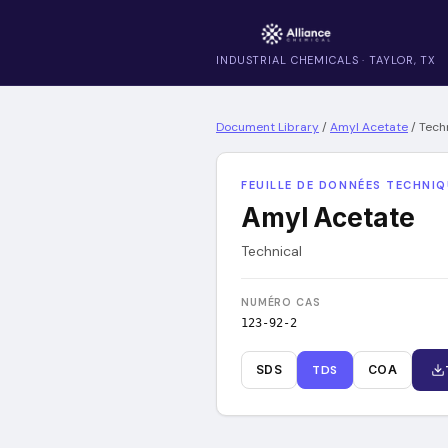
INDUSTRIAL CHEMICALS · TAYLOR, TX
Document Library
/
Amyl Acetate
/
Tech
FEUILLE DE DONNÉES TECHNI
Amyl Acetate
Technical
NUMÉRO CAS
123-92-2
SDS
TDS
COA