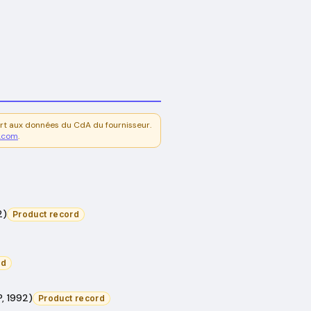
rt aux données du CdA du fournisseur.
l.com
.
2)
Product record
rd
P, 1992)
Product record