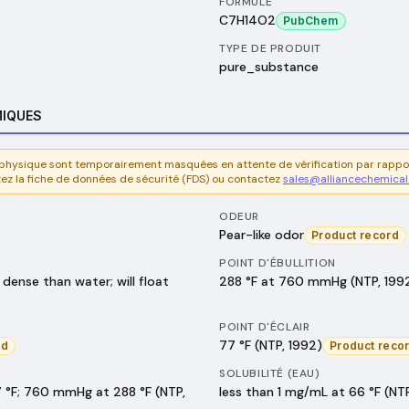
FORMULE
C7H14O2
PubChem
TYPE DE PRODUIT
pure_substance
MIQUES
é physique sont temporairement masquées en attente de vérification par rappo
tez la fiche de données de sécurité (FDS) ou contactez
sales@alliancechemica
ODEUR
Pear-like odor
Product record
POINT D'ÉBULLITION
dense than water; will float
288 °F at 760 mmHg (NTP, 199
POINT D'ÉCLAIR
77 °F (NTP, 1992)
rd
Product reco
SOLUBILITÉ (EAU)
 °F; 760 mmHg at 288 °F (NTP,
less than 1 mg/mL at 66 °F (NT