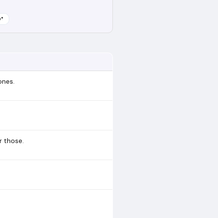
0
°
ones.
r those.