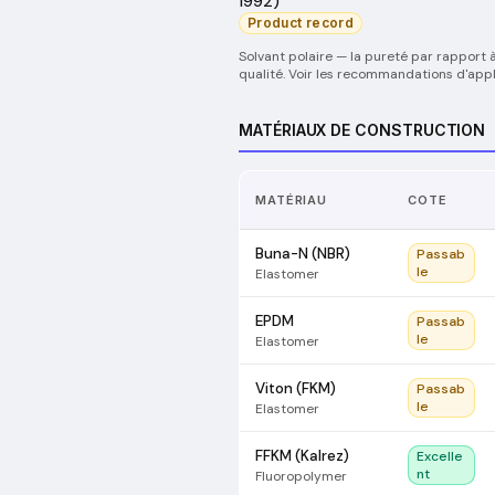
1992)
Product record
Solvant polaire — la pureté par rapport à
qualité. Voir les recommandations d'appli
MATÉRIAUX DE CONSTRUCTION
MATÉRIAU
COTE
Buna-N (NBR)
Passab
le
Elastomer
EPDM
Passab
le
Elastomer
Viton (FKM)
Passab
le
Elastomer
FFKM (Kalrez)
Excelle
nt
Fluoropolymer