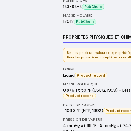
NUMÉRO CAS
123-92-2
PubChem
MASSE MOLAIRE
130.18
PubChem
PROPRIÉTÉS PHYSIQUES ET CHI
Une ou plusieurs valeurs de propriét
Pour les propriétés complètes, consul
FORME
Liquid
Product record
MASSE VOLUMIQUE
0.876 at 59 °F (USCG, 1999) - Less 
Product record
POINT DE FUSION
-109.3 °F (NTP, 1992)
Product reco
PRESSION DE VAPEUR
4 mmHg at 68 °F ; 5 mmHg at 74.7