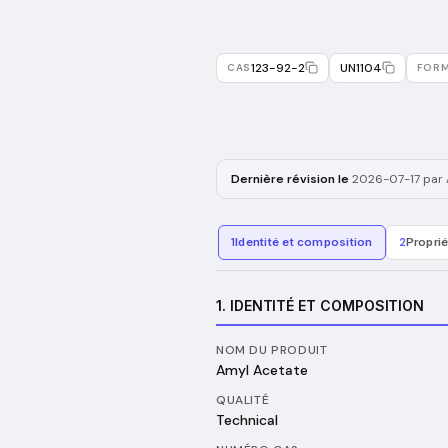
123-92-2
UN1104
CAS
FOR
Dernière révision le
2026-07-17
par 
1
Identité et composition
2
Propri
1. IDENTITÉ ET COMPOSITION
NOM DU PRODUIT
Amyl Acetate
QUALITÉ
Technical