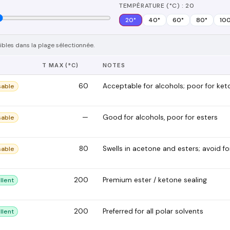
TEMPÉRATURE (°C) : 20
20
°
40
°
60
°
80
°
10
bles dans la plage sélectionnée.
E
T MAX (°C)
NOTES
60
Acceptable for alcohols; poor for ket
sable
—
Good for alcohols, poor for esters
sable
80
Swells in acetone and esters; avoid fo
sable
200
Premium ester / ketone sealing
llent
200
Preferred for all polar solvents
llent