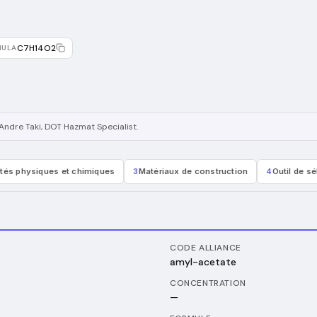
C7H14O2
MULA
Andre Taki
, DOT Hazmat Specialist
.
étés physiques et chimiques
3
Matériaux de construction
4
Outil de s
CODE ALLIANCE
amyl-acetate
CONCENTRATION
—