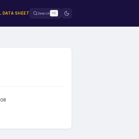
 DATA SHEET
Search
⌘K
E
-08