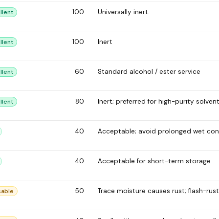
100
Universally inert.
llent
100
Inert
llent
60
Standard alcohol / ester service
llent
80
Inert; preferred for high-purity solvent
llent
40
Acceptable; avoid prolonged wet con
40
Acceptable for short-term storage
50
Trace moisture causes rust; flash-rust
sable