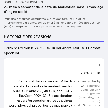
DURÉE DE CONSERVATION
24 mois à compter de la date de fabrication, dans l'emballage
d'origine scellé
Pour des consignes complètes sur les dangers, les EPI et les
interventions d'urgence, se reporter à la fiche de données de sécurité
(FDS) de ce produit. La FDS prévaut en cas de divergence.
HISTORIQUE DES RÉVISIONS
Dernière révision le
2026-06-18
par
Andre Taki
, DOT Hazmat
Specialist
.
1.1
2026-06-18
Canonical data re-verified: 4 fields
countryOfOrig
·
canonical
updated against independent vendor
in
adjudication /
SDSs, CLP Annex VI, 49 CFR, and OSHA
reground
HazCom 2024 (GHS classification,
(coa.data_prov
hazard/precautionary codes, signal
enance)
word, physical properties as applicable).
dotSubsidiary