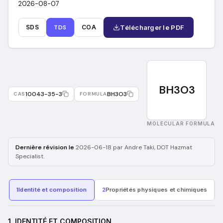
2026-08-07
SDS
TDS
COA
Télécharger le PDF
BH3O3
10043-35-3
BH3O3
CAS
FORMULA
MOLECULAR FORMULA
Dernière révision le
2026-06-18
par Andre Taki
, DOT Hazmat
Specialist
.
1
Identité et composition
2
Propriétés physiques et chimiques
1. IDENTITÉ ET COMPOSITION