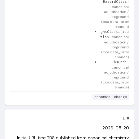
·
HazardClass
canonical
adjudication /
reground
(coa.data_prov
enance)
ghsClassifica
·
canonical
tion
adjudication /
reground
(coa.data_prov
enance)
·
hsCode
canonical
adjudication /
reground
(coa.data_prov
enance)
canonical_change
1.0
2026-05-20
Initial URL-first TDS published from canonical chemistry