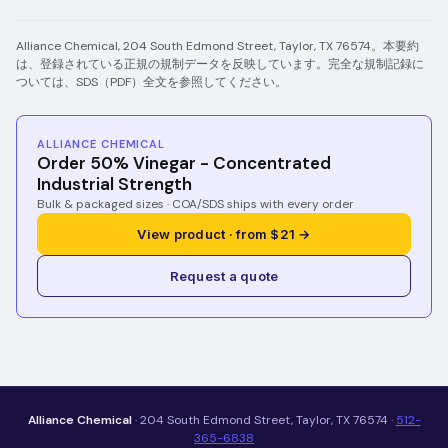
Alliance Chemical, 204 South Edmond Street, Taylor, TX 76574。本要約
は、登録されている正規の規制データを反映しています。完全な規制記録に
ついては、SDS（PDF）全文を参照してください。
ALLIANCE CHEMICAL
Order 50% Vinegar - Concentrated
Industrial Strength
Bulk & packaged sizes · COA/SDS ships with every order
View product · from $21 →
Request a quote
Alliance Chemical
· 204 South Edmond Street, Taylor, TX 76574 ·
512-
365-6838