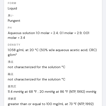
FORM
Liquid
臭い
Pungent
PH
Aqueous solution 1.0 molar = 2.4; 0.1 molar = 2.9; 0.01
molar = 3.4
DENSITY
1.058 g/mL at 20 °C (50% w/w aqueous acetic acid; CRC)
g/cm³
沸点
not characterized for the solution
°C
融点
not characterized for the solution
°C
蒸気圧
11.4 mmHg at 68 °F ; 20 mmHg at 86 °F (NTP, 1992)
mmHg
溶解度
greater than or equal to 100 mg/mL at 73 °F (NTP, 1992)