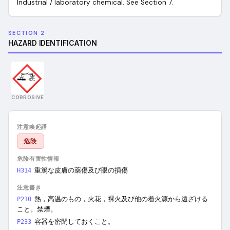
Industrial / laboratory chemical. See Section 7.
SECTION 2
HAZARD IDENTIFICATION
CORROSIVE
注意喚起語
危険
危険有害性情報
重篤な皮膚の薬傷及び眼の損傷
H314
注意書き
熱，高温のもの，火花，裸火及び他の着火源から遠ざける
P210
こと。禁煙。
容器を密閉しておくこと。
P233