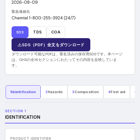
2026-08-09
緊急連絡先
Chemtel 1-800-255-3924 (24/7)
SDS
TDS
COA
SDS（PDF）全文をダウンロード
ダウンロード可能なPDFは、署名済みの保存用SDSです。本ページ
は、GHSの全16セクションにわたってその内容を反映していま
す。
1
Identification
2
Hazards
3
Composition
4
First aid
5
F
SECTION 1
IDENTIFICATION
PRODUCT IDENTIFIER