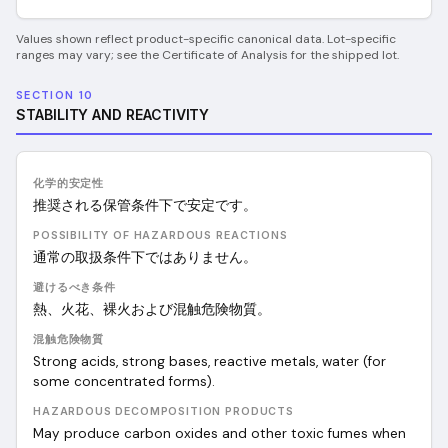
Values shown reflect product-specific canonical data. Lot-specific
ranges may vary; see the Certificate of Analysis for the shipped lot.
SECTION 10
STABILITY AND REACTIVITY
化学的安定性
推奨される保管条件下で安定です。
POSSIBILITY OF HAZARDOUS REACTIONS
通常の取扱条件下ではありません。
避けるべき条件
熱、火花、裸火および混触危険物質。
混触危険物質
Strong acids, strong bases, reactive metals, water (for
some concentrated forms).
HAZARDOUS DECOMPOSITION PRODUCTS
May produce carbon oxides and other toxic fumes when