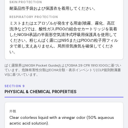
SKIN PROTECTION
耐薬品性手袋および保護衣を着用してください。
RESPIRATORY PROTECTION
ミストまたはエアロゾルが発生する用途(噴霧、霧化、高圧
洗浄など)では、酸性ガス/P100の組合せカートリッジを装着
したNIOSH承認の半面形空気清浄式呼吸用保護具を使用して
ください。粉じんばく露にはN95またはP100の粒子用フィル
タで差し支えありません。局所排気換気を確保してくださ
い。
ばく露限界はNIOSH Pocket GuideおよびOSHA 29 CFR 1910.1000に基づい
ています。危険有害性分類はECHA分類・表示インベントリ(CLP規則附属書
VI)に基づいています。
SECTION 9
PHYSICAL & CHEMICAL PROPERTIES
外観
Clear colorless liquid with a vinegar odor (50% aqueous
acetic acid solution).