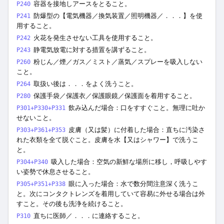
容器を接地しアースをとること。
P240
防爆型の【電気機器／換気装置／照明機器／．．．】を使
P241
用すること。
火花を発生させない工具を使用すること。
P242
静電気放電に対する措置を講ずること。
P243
粉じん／煙／ガス／ミスト／蒸気／スプレーを吸入しない
P260
こと。
取扱い後は．．．をよく洗うこと。
P264
保護手袋／保護衣／保護眼鏡／保護面を着用すること。
P280
飲み込んだ場合：口をすすぐこと。無理に吐か
P301+P330+P331
せないこと。
皮膚（又は髪）に付着した場合：直ちに汚染さ
P303+P361+P353
れた衣類を全て脱ぐこと。皮膚を水【又はシャワー】で洗うこ
と。
吸入した場合：空気の新鮮な場所に移し，呼吸しやす
P304+P340
い姿勢で休息させること。
眼に入った場合：水で数分間注意深く洗うこ
P305+P351+P338
と。次にコンタクトレンズを着用していて容易に外せる場合は外
すこと。その後も洗浄を続けること。
直ちに医師／．．．に連絡すること。
P310