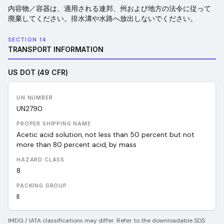
内容物／容器は、適用される連邦、州および地方の法令に従って
廃棄してください。排水溝や水路へ放出しないでください。
SECTION 14
TRANSPORT INFORMATION
US DOT (49 CFR)
UN NUMBER
UN
2790
PROPER SHIPPING NAME
Acetic acid solution, not less than 50 percent but not
more than 80 percent acid, by mass
HAZARD CLASS
8
PACKING GROUP
II
IMDG / IATA classifications may differ. Refer to the downloadable SDS