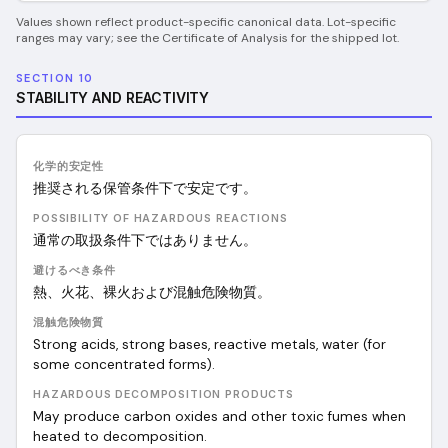
Values shown reflect product-specific canonical data. Lot-specific
ranges may vary; see the Certificate of Analysis for the shipped lot.
SECTION 10
STABILITY AND REACTIVITY
化学的安定性
推奨される保管条件下で安定です。
POSSIBILITY OF HAZARDOUS REACTIONS
通常の取扱条件下ではありません。
避けるべき条件
熱、火花、裸火および混触危険物質。
混触危険物質
Strong acids, strong bases, reactive metals, water (for
some concentrated forms).
HAZARDOUS DECOMPOSITION PRODUCTS
May produce carbon oxides and other toxic fumes when
heated to decomposition.