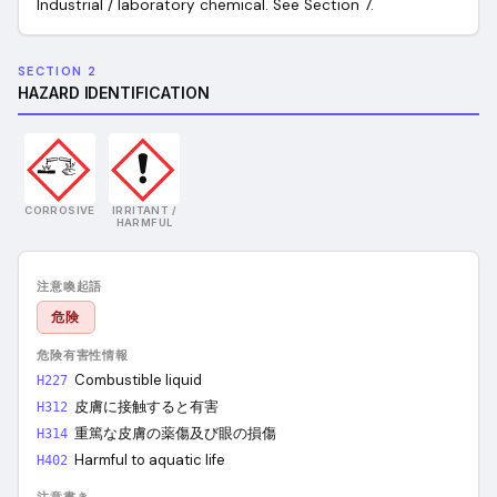
Industrial / laboratory chemical. See Section 7.
SECTION 2
HAZARD IDENTIFICATION
CORROSIVE
IRRITANT /
HARMFUL
注意喚起語
危険
危険有害性情報
Combustible liquid
H227
皮膚に接触すると有害
H312
重篤な皮膚の薬傷及び眼の損傷
H314
Harmful to aquatic life
H402