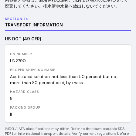
内容物／容器は、適用される連邦、州および地方の法令に従って
廃棄してください。排水溝や水路へ放出しないでください。
SECTION 14
TRANSPORT INFORMATION
US DOT (49 CFR)
UN NUMBER
UN
2790
PROPER SHIPPING NAME
Acetic acid solution, not less than 50 percent but not
more than 80 percent acid, by mass
HAZARD CLASS
8
PACKING GROUP
II
IMDG / IATA classifications may differ. Refer to the downloadable SDS
PDF for international transport details. Verify current regulations before