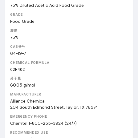
75% Diluted Acetic Acid Food Grade
GRADE
Food Grade
濃度
75%
CAS番号
64-19-7
CHEMICAL FORMULA
C2H4O2
分子量
60.05
g/mol
MANUFACTURER
Alliance Chemical
204 South Edmond Street, Taylor, TX 76574
EMERGENCY PHONE
Chemtel 1-800-255-3924 (24/7)
RECOMMENDED USE