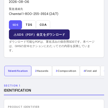
2026-08-06
緊急連絡先
Chemtel 1-800-255-3924 (24/7)
SDS
TDS
COA
SDS（PDF）全文をダウンロード
ダウンロード可能なPDFは、署名済みの保存用SDSです。本ページ
は、GHSの全16セクションにわたってその内容を反映していま
す。
1
Identification
2
Hazards
3
Composition
4
First aid
5
F
SECTION 1
IDENTIFICATION
PRODUCT IDENTIFIER