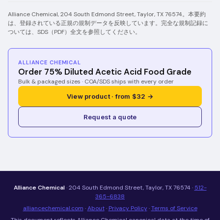
Alliance Chemical, 204 South Edmond Street, Taylor, TX 76574。本要約
は、登録されている正規の規制データを反映しています。完全な規制記録に
ついては、SDS（PDF）全文を参照してください。
ALLIANCE CHEMICAL
Order 75% Diluted Acetic Acid Food Grade
Bulk & packaged sizes · COA/SDS ships with every order
View product · from $32 →
Request a quote
Alliance Chemical
· 204 South Edmond Street, Taylor, TX 76574 ·
512-
365-6838
alliancechemical.com
·
About
·
Privacy Policy
·
Terms of Service