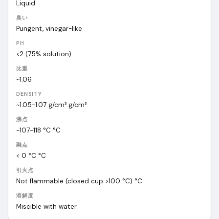
Liquid
臭い
Pungent, vinegar-like
PH
<2 (75% solution)
比重
~1.06
DENSITY
~1.05-1.07 g/cm³
g/cm³
沸点
~107-118 °C
°C
融点
< 0 °C
°C
引火点
Not flammable (closed cup >100 °C)
°C
溶解度
Miscible with water