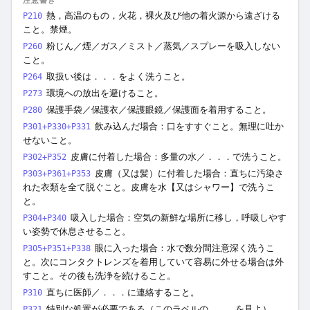
注意書き
熱，高温のもの，火花，裸火及び他の着火源から遠ざける
P210
こと。禁煙。
粉じん／煙／ガス／ミスト／蒸気／スプレーを吸入しない
P260
こと。
取扱い後は．．．をよく洗うこと。
P264
環境への放出を避けること。
P273
保護手袋／保護衣／保護眼鏡／保護面を着用すること。
P280
飲み込んだ場合：口をすすぐこと。無理に吐か
P301+P330+P331
せないこと。
皮膚に付着した場合：多量の水／．．．で洗うこと。
P302+P352
皮膚（又は髪）に付着した場合：直ちに汚染さ
P303+P361+P353
れた衣類を全て脱ぐこと。皮膚を水【又はシャワー】で洗うこ
と。
吸入した場合：空気の新鮮な場所に移し，呼吸しやす
P304+P340
い姿勢で休息させること。
眼に入った場合：水で数分間注意深く洗うこ
P305+P351+P338
と。次にコンタクトレンズを着用していて容易に外せる場合は外
すこと。その後も洗浄を続けること。
直ちに医師／．．．に連絡すること。
P310
特別な処置が必要である（このラベルの．．．を見よ）。
P321