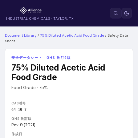
INDUSTRIAL CHEMICALS · TAYLOR, TX
Document Library
/
75% Diluted Acetic Acid Food Grade
/
Safety Data
Sheet
安全データシート · GHS 改訂9版
75% Diluted Acetic Acid
Food Grade
Food Grade · 75%
CAS番号
64-19-7
GHS 改訂版
Rev. 9 (2021)
作成日