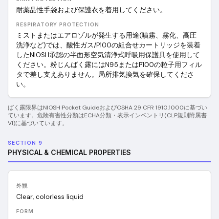
耐薬品性手袋および保護衣を着用してください。
RESPIRATORY PROTECTION
ミストまたはエアロゾルが発生する用途(噴霧、霧化、高圧
洗浄など)では、酸性ガス/P100の組合せカートリッジを装着
したNIOSH承認の半面形空気清浄式呼吸用保護具を使用して
ください。粉じんばく露にはN95またはP100の粒子用フィル
タで差し支えありません。局所排気換気を確保してくださ
い。
ばく露限界はNIOSH Pocket GuideおよびOSHA 29 CFR 1910.1000に基づい
ています。危険有害性分類はECHA分類・表示インベントリ(CLP規則附属書
VI)に基づいています。
SECTION 9
PHYSICAL & CHEMICAL PROPERTIES
外観
Clear, colorless liquid
FORM