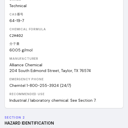
Technical
CAS番号
64-19-7
CHEMICAL FORMULA
C2H4O2
分子量
60.05
g/mol
MANUFACTURER
Alliance Chemical
204 South Edmond Street, Taylor, TX 76574
EMERGENCY PHONE
Chemtel 1-800-255-3924 (24/7)
RECOMMENDED USE
Industrial / laboratory chemical. See Section 7.
SECTION 2
HAZARD IDENTIFICATION