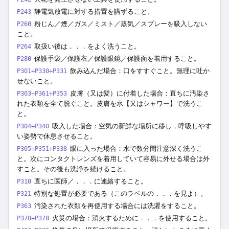
静電気放電に対する措置を講ずること。
P243
粉じん／煙／ガス／ミスト／蒸気／スプレーを吸入しない
P260
こと。
取扱い後は．．．をよく洗うこと。
P264
保護手袋／保護衣／保護眼鏡／保護面を着用すること。
P280
飲み込んだ場合：口をすすぐこと。無理に吐か
P301+P330+P331
せないこと。
皮膚（又は髪）に付着した場合：直ちに汚染さ
P303+P361+P353
れた衣類を全て脱ぐこと。皮膚を水【又はシャワー】で洗うこ
と。
吸入した場合：空気の新鮮な場所に移し，呼吸しやす
P304+P340
い姿勢で休息させること。
眼に入った場合：水で数分間注意深く洗うこ
P305+P351+P338
と。次にコンタクトレンズを着用していて容易に外せる場合は外
すこと。その後も洗浄を続けること。
直ちに医師／．．．に連絡すること。
P310
特別な処置が必要である（このラベルの．．．を見よ）。
P321
汚染された衣類を再使用する場合には洗濯をすること。
P363
火災の場合：消火するために．．．を使用すること。
P370+P378