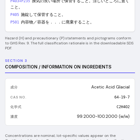
換気の良い場所で保管すること。涼しいところに置く
P403+P235
こと。
施錠して保管すること。
P405
内容物／容器を．．．に廃棄すること。
P501
Hazard (H) and precautionary (P) statements and pictograms conform
to GHS Rev. 9. The full classification rationale is in the downloadable SDS
PDF.
SECTION 3
COMPOSITION / INFORMATION ON INGREDIENTS
Acetic Acid Glacial
64-19-7
C2H4O2
99.2000-100.2000 (w/w)
Concentrations are nominal; lot-specific values appear on the