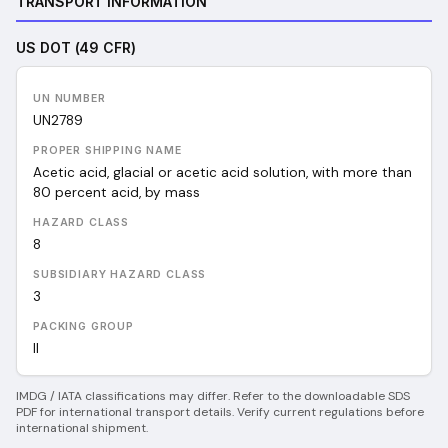
TRANSPORT INFORMATION
US DOT (49 CFR)
UN NUMBER
UN
2789
PROPER SHIPPING NAME
Acetic acid, glacial or acetic acid solution, with more than
80 percent acid, by mass
HAZARD CLASS
8
SUBSIDIARY HAZARD CLASS
3
PACKING GROUP
II
IMDG / IATA classifications may differ. Refer to the downloadable SDS
PDF for international transport details. Verify current regulations before
international shipment.