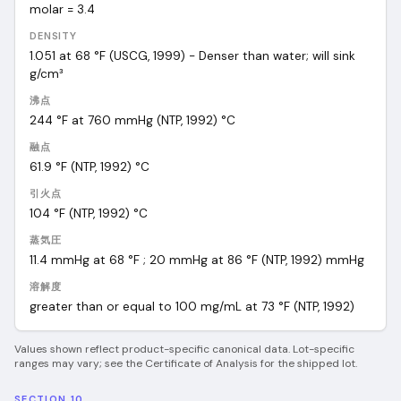
molar = 3.4
DENSITY
1.051 at 68 °F (USCG, 1999) - Denser than water; will sink
g/cm³
沸点
244 °F at 760 mmHg (NTP, 1992)
°C
融点
61.9 °F (NTP, 1992)
°C
引火点
104 °F (NTP, 1992)
°C
蒸気圧
11.4 mmHg at 68 °F ; 20 mmHg at 86 °F (NTP, 1992)
mmHg
溶解度
greater than or equal to 100 mg/mL at 73 °F (NTP, 1992)
Values shown reflect product-specific canonical data. Lot-specific
ranges may vary; see the Certificate of Analysis for the shipped lot.
SECTION 10