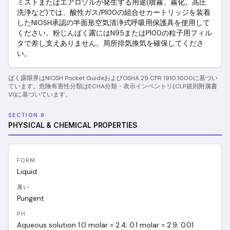
ミストまたはエアロゾルが発生する用途(噴霧、霧化、高圧
洗浄など)では、酸性ガス/P100の組合せカートリッジを装着
したNIOSH承認の半面形空気清浄式呼吸用保護具を使用して
ください。粉じんばく露にはN95またはP100の粒子用フィル
タで差し支えありません。局所排気換気を確保してくださ
い。
ばく露限界はNIOSH Pocket GuideおよびOSHA 29 CFR 1910.1000に基づい
ています。危険有害性分類はECHA分類・表示インベントリ(CLP規則附属書
VI)に基づいています。
SECTION 9
PHYSICAL & CHEMICAL PROPERTIES
FORM
Liquid
臭い
Pungent
PH
Aqueous solution 1.0 molar = 2.4; 0.1 molar = 2.9; 0.01