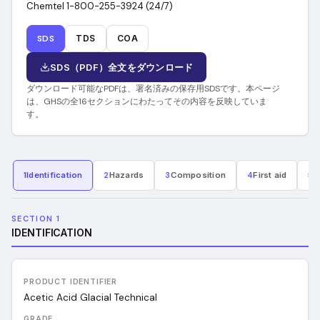
Chemtel 1-800-255-3924 (24/7)
SDS
TDS
COA
SDS（PDF）全文をダウンロード
ダウンロード可能なPDFは、署名済みの保存用SDSです。本ページ
は、GHSの全16セクションにわたってその内容を反映していま
す。
1
Identification
2
Hazards
3
Composition
4
First aid
5
F
SECTION 1
IDENTIFICATION
PRODUCT IDENTIFIER
Acetic Acid Glacial Technical
GRADE