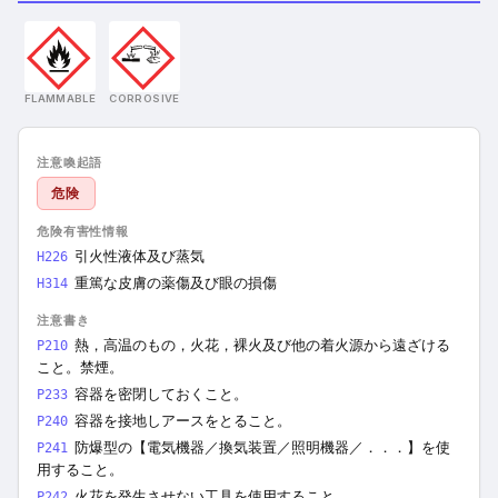
FLAMMABLE
CORROSIVE
注意喚起語
危険
危険有害性情報
引火性液体及び蒸気
H226
重篤な皮膚の薬傷及び眼の損傷
H314
注意書き
熱，高温のもの，火花，裸火及び他の着火源から遠ざける
P210
こと。禁煙。
容器を密閉しておくこと。
P233
容器を接地しアースをとること。
P240
防爆型の【電気機器／換気装置／照明機器／．．．】を使
P241
用すること。
火花を発生させない工具を使用すること。
P242