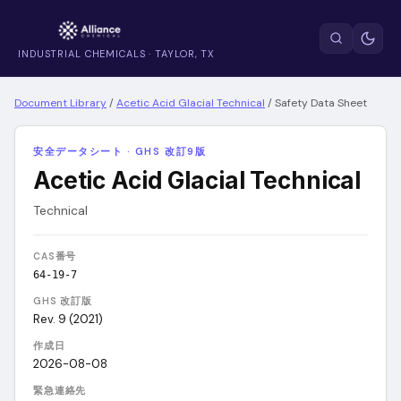
INDUSTRIAL CHEMICALS · TAYLOR, TX
Document Library
/
Acetic Acid Glacial Technical
/
Safety Data Sheet
安全データシート · GHS 改訂9版
Acetic Acid Glacial Technical
Technical
CAS番号
64-19-7
GHS 改訂版
Rev. 9 (2021)
作成日
2026-08-08
緊急連絡先