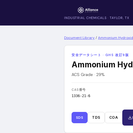
INDUSTRIAL CHEMICALS · TAYLOR, TX
Document Library
/
Ammonium Hydroxid
安全データシート · GHS 改訂9版
Ammonium Hydr
ACS Grade · 29%
CAS番号
1336-21-6
SDS
TDS
COA