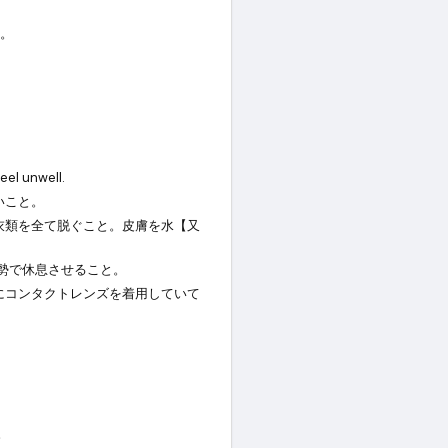
。
eel unwell.
いこと。
衣類を全て脱ぐこと。皮膚を水【又
勢で休息させること。
にコンタクトレンズを着用していて
。