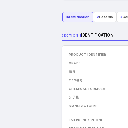
1
Identification
2
Hazards
3
Co
IDENTIFICATION
SECTION 1
PRODUCT IDENTIFIER
GRADE
濃度
CAS番号
CHEMICAL FORMULA
分子量
MANUFACTURER
EMERGENCY PHONE