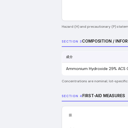
Hazard (H) and precautionary (P) stateme
COMPOSITION / INFO
SECTION 3
成分
Ammonium Hydroxide 29% ACS 
Concentrations are nominal; lot-specific
FIRST-AID MEASURES
SECTION 4
眼