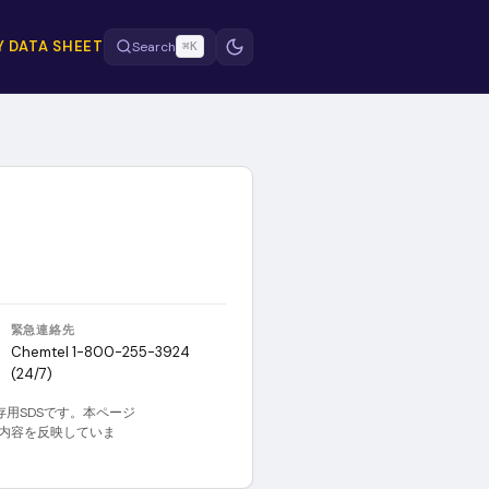
Y DATA SHEET
Search
⌘K
緊急連絡先
Chemtel 1-800-255-3924
(24/7)
存用SDSです。本ページ
の内容を反映していま