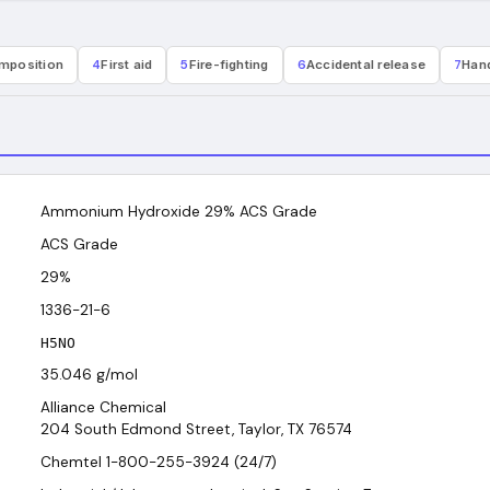
mposition
4
First aid
5
Fire-fighting
6
Accidental release
7
Hand
Ammonium Hydroxide 29% ACS Grade
ACS Grade
29%
1336-21-6
H5NO
35.046
g/mol
Alliance Chemical
204 South Edmond Street, Taylor, TX 76574
Chemtel 1-800-255-3924 (24/7)