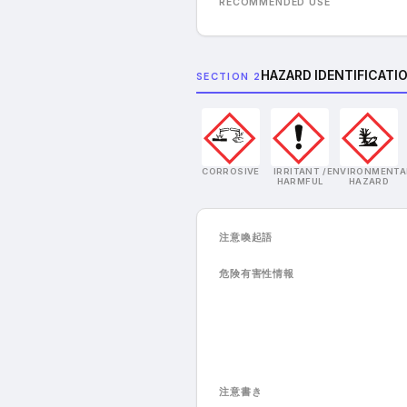
RECOMMENDED USE
HAZARD IDENTIFICATI
SECTION 2
CORROSIVE
IRRITANT /
ENVIRONMENTA
HARMFUL
HAZARD
注意喚起語
危険有害性情報
注意書き