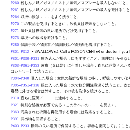
粉じん／煙／ガス／ミスト／蒸気／スプレーを吸入しないこと。
P260
粉じん／煙／ガス／ミスト／蒸気／スプレーの吸入を避けること
P261
取扱い後は．．．をよく洗うこと。
P264
この製品を使用するときに，飲食又は喫煙をしないこと。
P270
屋外又は換気の良い場所でだけ使用すること。
P271
環境への放出を避けること。
P273
保護手袋／保護衣／保護眼鏡／保護面を着用すること。
P280
IF SWALLOWED: Call a POISON CENTER or doctor if you f
P301+P312
飲み込んだ場合：口をすすぐこと。無理に吐かせな
P301+P330+P331
皮膚（又は髪）に付着した場合：直ちに汚染された
P303+P361+P353
はシャワー】で洗うこと。
吸入した場合：空気の新鮮な場所に移し，呼吸しやすい姿
P304+P340
眼に入った場合：水で数分間注意深く洗うこと。次
P305+P351+P338
容易に外せる場合は外すこと。その後も洗浄を続けること。
直ちに医師／．．．に連絡すること。
P310
特別な処置が必要である（このラベルの．．．を見よ）。
P321
汚染された衣類を再使用する場合には洗濯をすること。
P363
漏出物を回収すること。
P391
換気の良い場所で保管すること。容器を密閉しておくこと
P403+P233