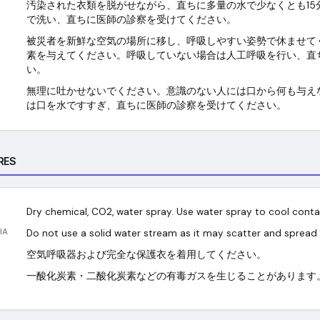
汚染された衣類を脱がせながら、直ちに多量の水で少なくとも15
で洗い、直ちに医師の診察を受けてください。
被災者を新鮮な空気の場所に移し、呼吸しやすい姿勢で休ませて
素を与えてください。呼吸していない場合は人工呼吸を行い、直
い。
無理に吐かせないでください。意識のない人には口から何も与え
は口を水ですすぎ、直ちに医師の診察を受けてください。
RES
Dry chemical, CO2, water spray. Use water spray to cool conta
IA
Do not use a solid water stream as it may scatter and spread f
空気呼吸器および完全な保護衣を着用してください。
一酸化炭素・二酸化炭素などの有毒ガスを生じることがあります。