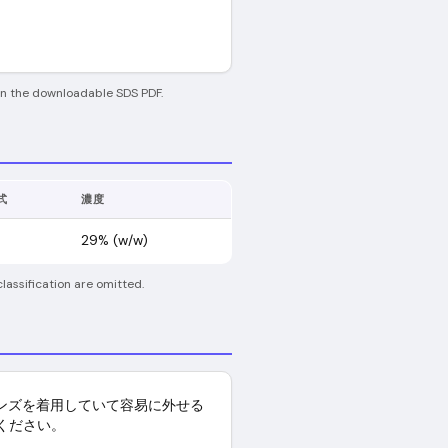
 in the downloadable SDS PDF.
式
濃度
29% (w/w)
lassification are omitted.
ンズを着用していて容易に外せる
ください。