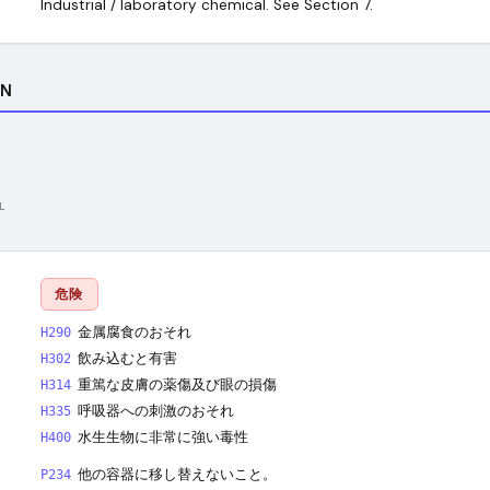
Industrial / laboratory chemical. See Section 7.
ON
L
危険
金属腐食のおそれ
H290
飲み込むと有害
H302
重篤な皮膚の薬傷及び眼の損傷
H314
呼吸器への刺激のおそれ
H335
水生生物に非常に強い毒性
H400
他の容器に移し替えないこと。
P234