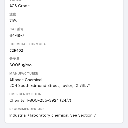
ACS Grade
濃度
75%
CAS番号
64-19-7
CHEMICAL FORMULA
C2H4O2
分子量
60.05
g/mol
MANUFACTURER
Alliance Chemical
204 South Edmond Street, Taylor, TX 76574
EMERGENCY PHONE
Chemtel 1-800-255-3924 (24/7)
RECOMMENDED USE
Industrial / laboratory chemical. See Section 7.