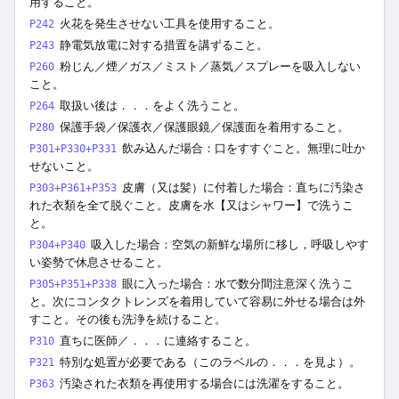
用すること。
火花を発生させない工具を使用すること。
P242
静電気放電に対する措置を講ずること。
P243
粉じん／煙／ガス／ミスト／蒸気／スプレーを吸入しない
P260
こと。
取扱い後は．．．をよく洗うこと。
P264
保護手袋／保護衣／保護眼鏡／保護面を着用すること。
P280
飲み込んだ場合：口をすすぐこと。無理に吐か
P301+P330+P331
せないこと。
皮膚（又は髪）に付着した場合：直ちに汚染さ
P303+P361+P353
れた衣類を全て脱ぐこと。皮膚を水【又はシャワー】で洗うこ
と。
吸入した場合：空気の新鮮な場所に移し，呼吸しやす
P304+P340
い姿勢で休息させること。
眼に入った場合：水で数分間注意深く洗うこ
P305+P351+P338
と。次にコンタクトレンズを着用していて容易に外せる場合は外
すこと。その後も洗浄を続けること。
直ちに医師／．．．に連絡すること。
P310
特別な処置が必要である（このラベルの．．．を見よ）。
P321
汚染された衣類を再使用する場合には洗濯をすること。
P363