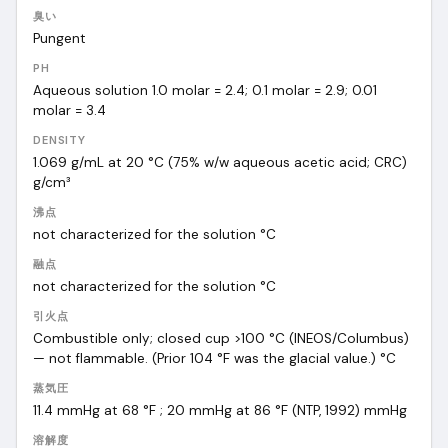
臭い
Pungent
PH
Aqueous solution 1.0 molar = 2.4; 0.1 molar = 2.9; 0.01
molar = 3.4
DENSITY
1.069 g/mL at 20 °C (75% w/w aqueous acetic acid; CRC)
g/cm³
沸点
not characterized for the solution
°C
融点
not characterized for the solution
°C
引火点
Combustible only; closed cup >100 °C (INEOS/Columbus)
— not flammable. (Prior 104 °F was the glacial value.)
°C
蒸気圧
11.4 mmHg at 68 °F ; 20 mmHg at 86 °F (NTP, 1992)
mmHg
溶解度