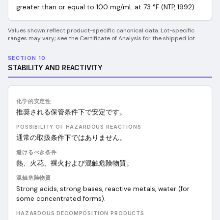
greater than or equal to 100 mg/mL at 73 °F (NTP, 1992)
Values shown reflect product-specific canonical data. Lot-specific
ranges may vary; see the Certificate of Analysis for the shipped lot.
SECTION 10
STABILITY AND REACTIVITY
化学的安定性
推奨される保管条件下で安定です。
POSSIBILITY OF HAZARDOUS REACTIONS
通常の取扱条件下ではありません。
避けるべき条件
熱、火花、裸火および混触危険物質。
混触危険物質
Strong acids, strong bases, reactive metals, water (for
some concentrated forms).
HAZARDOUS DECOMPOSITION PRODUCTS