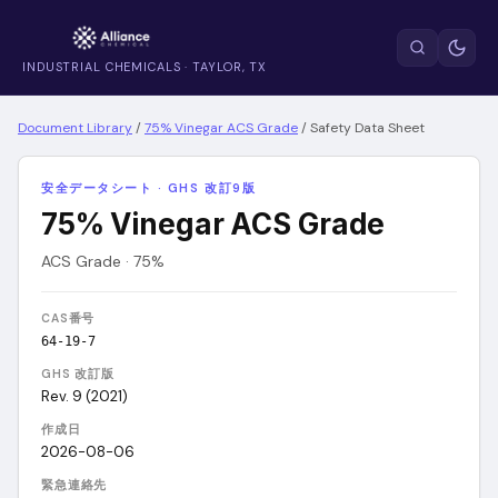
INDUSTRIAL CHEMICALS · TAYLOR, TX
Document Library
/
75% Vinegar ACS Grade
/
Safety Data Sheet
安全データシート · GHS 改訂9版
75% Vinegar ACS Grade
ACS Grade · 75%
CAS番号
64-19-7
GHS 改訂版
Rev. 9 (2021)
作成日
2026-08-06
緊急連絡先