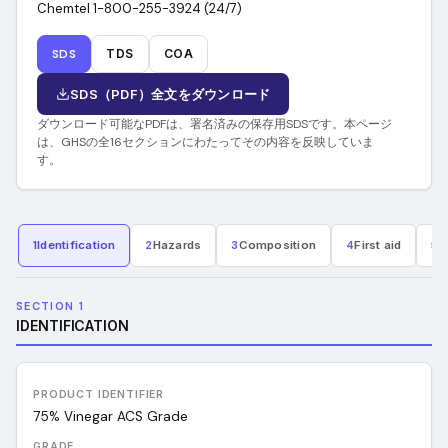
Chemtel 1-800-255-3924 (24/7)
SDS
TDS
COA
SDS（PDF）全文をダウンロード
ダウンロード可能なPDFは、署名済みの保存用SDSです。本ページ
は、GHSの全16セクションにわたってその内容を反映していま
す。
1
Identification
2
Hazards
3
Composition
4
First aid
5
F
SECTION 1
IDENTIFICATION
PRODUCT IDENTIFIER
75% Vinegar ACS Grade
GRADE