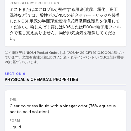
RESPIRATORY PROTECTION
ミストまたはエアロゾルが発生する用途(噴霧、霧化、高圧
洗浄など)では、酸性ガス/P100の組合せカートリッジを装着
したNIOSH承認の半面形空気清浄式呼吸用保護具を使用して
ください。粉じんばく露にはN95またはP100の粒子用フィル
タで差し支えありません。局所排気換気を確保してくださ
い。
ばく露限界はNIOSH Pocket GuideおよびOSHA 29 CFR 1910.1000に基づい
ています。危険有害性分類はECHA分類・表示インベントリ(CLP規則附属書
VI)に基づいています。
SECTION 9
PHYSICAL & CHEMICAL PROPERTIES
外観
Clear colorless liquid with a vinegar odor (75% aqueous
acetic acid solution).
FORM
Liquid