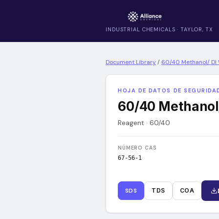
INDUSTRIAL CHEMICALS · TAYLOR, TX
Document Library
/
60/40 Methanol/ DI 
HOJA DE DATOS DE SEGURIDAD
60/40 Methanol/
Reagent · 60/40
NÚMERO CAS
67-56-1
SDS
TDS
COA