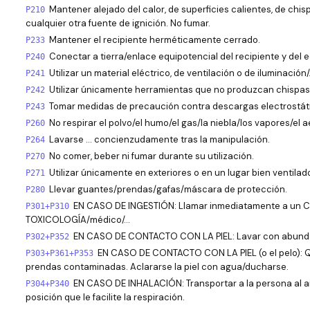
Mantener alejado del calor, de superficies calientes, de chis
P210
cualquier otra fuente de ignición. No fumar.
Mantener el recipiente herméticamente cerrado.
P233
Conectar a tierra/enlace equipotencial del recipiente y del 
P240
Utilizar un material eléctrico, de ventilación o de iluminación
P241
Utilizar únicamente herramientas que no produzcan chispas
P242
Tomar medidas de precaución contra descargas electrostát
P243
No respirar el polvo/el humo/el gas/la niebla/los vapores/el a
P260
Lavarse … concienzudamente tras la manipulación.
P264
No comer, beber ni fumar durante su utilización.
P270
Utilizar únicamente en exteriores o en un lugar bien ventilad
P271
Llevar guantes/prendas/gafas/máscara de protección.
P280
EN CASO DE INGESTIÓN: Llamar inmediatamente a un 
P301+P310
TOXICOLOGÍA/médico/…
EN CASO DE CONTACTO CON LA PIEL: Lavar con abund
P302+P352
EN CASO DE CONTACTO CON LA PIEL (o el pelo): Q
P303+P361+P353
prendas contaminadas. Aclararse la piel con agua/ducharse.
EN CASO DE INHALACIÓN: Transportar a la persona al ai
P304+P340
posición que le facilite la respiración.