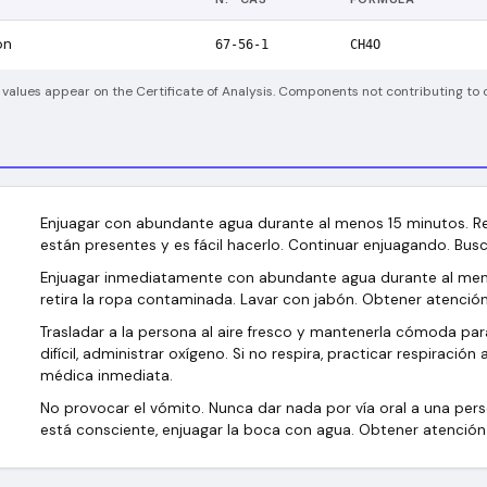
on
67-56-1
CH4O
 values appear on the Certificate of Analysis. Components not contributing to c
Enjuagar con abundante agua durante al menos 15 minutos. Ret
están presentes y es fácil hacerlo. Continuar enjuagando. Bus
Enjuagar inmediatamente con abundante agua durante al men
retira la ropa contaminada. Lavar con jabón. Obtener atenció
Trasladar a la persona al aire fresco y mantenerla cómoda para 
difícil, administrar oxígeno. Si no respira, practicar respiración 
médica inmediata.
No provocar el vómito. Nunca dar nada por vía oral a una pers
está consciente, enjuagar la boca con agua. Obtener atenció