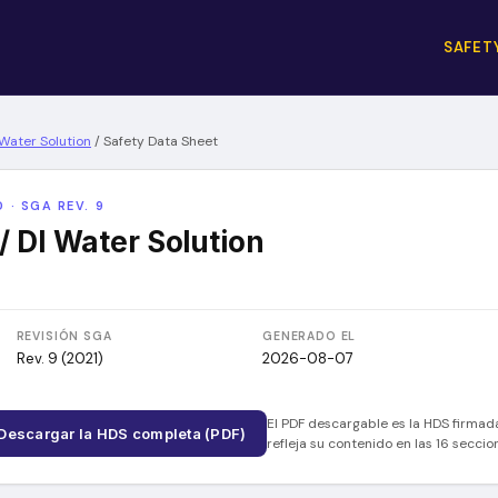
SAFET
Water Solution
/
Safety Data Sheet
 · SGA REV. 9
 DI Water Solution
REVISIÓN SGA
GENERADO EL
Rev. 9 (2021)
2026-08-07
El PDF descargable es la HDS firmad
Descargar la HDS completa (PDF)
refleja su contenido en las 16 secci