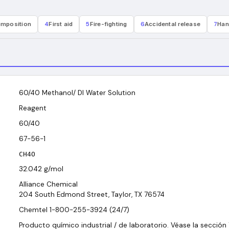
mposition
4
First aid
5
Fire-fighting
6
Accidental release
7
Han
60/40 Methanol/ DI Water Solution
Reagent
60/40
67-56-1
CH4O
32.042
g/mol
Alliance Chemical
204 South Edmond Street, Taylor, TX 76574
Chemtel 1-800-255-3924 (24/7)
Producto químico industrial / de laboratorio. Véase la sección 