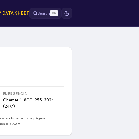
Y DATA SHEET
Search
⌘K
EMERGENCIA
Chemtel 1-800-255-3924
(24/7)
a y archivada. Esta página
ones del SGA.