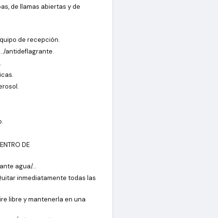
pas, de llamas abiertas y de
equipo de recepción.
/…/antideflagrante.
.
icas.
erosol.
o.
CENTRO DE
ante agua/…
uitar inmediatamente todas las
re libre y mantenerla en una