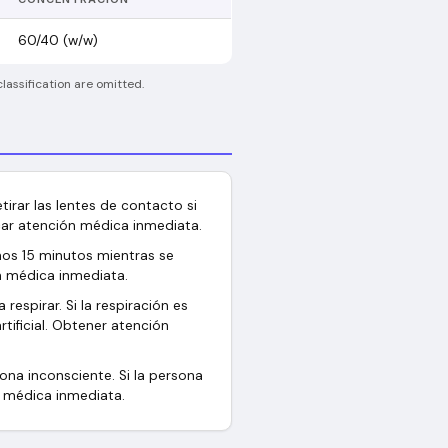
60/40 (w/w)
lassification are omitted.
irar las lentes de contacto si
car atención médica inmediata.
os 15 minutos mientras se
n médica inmediata.
respirar. Si la respiración es
artificial. Obtener atención
ona inconsciente. Si la persona
n médica inmediata.