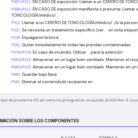
EN CASO DE exposición: Llamar a un CENTRO DE TOXI
P307+P311
EN CASO DE exposición manifiesta o presunta: Llamar
P308+P311
TOXICOLOGÍA/médico/…
Llamar a un CENTRO DE TOXICOLOGÍA/médico/…/si la person
P312
Se necesita un tratamiento específico (ver … en esta etiquet
P321
Enjuagarse la boca.
P330
Quitar inmediatamente todas las prendas contaminadas.
P361
En caso de incendio: Utilizar … para la extinción.
P370+P378
Almacenar en un lugar bien ventilado. Mantener el re
P403+P233
Almacenar en un lugar bien ventilado. Mantener en un l
P403+P235
Guardar bajo llave.
P405
Eliminar el contenido/el recipiente en …
P501
sejos de prudencia (P), así como los pictogramas, se ajustan al SGA Rev. 9. La ju
RMACIÓN SOBRE LOS COMPONENTES
N.º CAS
FÓRMULA