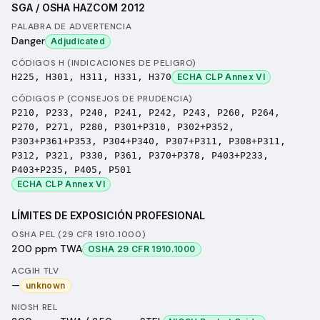
SGA / OSHA HAZCOM 2012
PALABRA DE ADVERTENCIA
Danger
Adjudicated
CÓDIGOS H (INDICACIONES DE PELIGRO)
H225, H301, H311, H331, H370
ECHA CLP Annex VI
CÓDIGOS P (CONSEJOS DE PRUDENCIA)
P210, P233, P240, P241, P242, P243, P260, P264,
P270, P271, P280, P301+P310, P302+P352,
P303+P361+P353, P304+P340, P307+P311, P308+P311,
P312, P321, P330, P361, P370+P378, P403+P233,
P403+P235, P405, P501
ECHA CLP Annex VI
LÍMITES DE EXPOSICIÓN PROFESIONAL
OSHA PEL (29 CFR 1910.1000)
200 ppm TWA
OSHA 29 CFR 1910.1000
ACGIH TLV
—
unknown
NIOSH REL