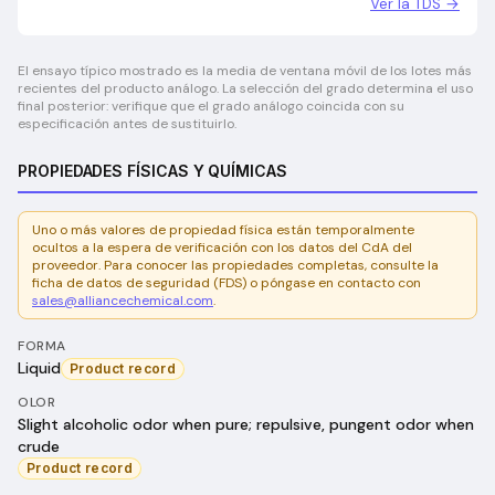
Ver la TDS →
El ensayo típico mostrado es la media de ventana móvil de los lotes más
recientes del producto análogo. La selección del grado determina el uso
final posterior: verifique que el grado análogo coincida con su
especificación antes de sustituirlo.
PROPIEDADES FÍSICAS Y QUÍMICAS
Uno o más valores de propiedad física están temporalmente
ocultos a la espera de verificación con los datos del CdA del
proveedor. Para conocer las propiedades completas, consulte la
ficha de datos de seguridad (FDS) o póngase en contacto con
sales@alliancechemical.com
.
FORMA
Liquid
Product record
OLOR
Slight alcoholic odor when pure; repulsive, pungent odor when
crude
Product record