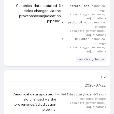
Canonical data updated: 3
·
canonical
hazardClass
change
fields changed via the
(coa.data_provenance /
provenance/adjudication
adjudication)
pipeline.
·
canonical
packingGroup
change
(coa.data_provenance /
adjudication)
·
canonical
unNumber
change
(coa.data_provenance /
adjudication)
canonical_change
1.2
2026-07-22
Canonical data updated: 1
·
dotSubsidiaryHazardClass
canonical change
field changed via the
(coa.data_provenance /
provenance/adjudication
adjudication)
pipeline.