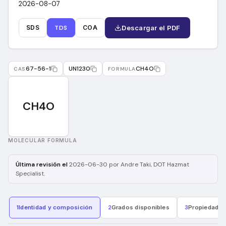
2026-08-07
SDS
TDS
COA
Descargar el PDF
67-56-1
UN1230
CH4O
CAS
FORMULA
CH4O
MOLECULAR FORMULA
Última revisión el
2026-06-30
por Andre Taki
, DOT Hazmat
Specialist
.
1
Identidad y composición
2
Grados disponibles
3
Propiedades 