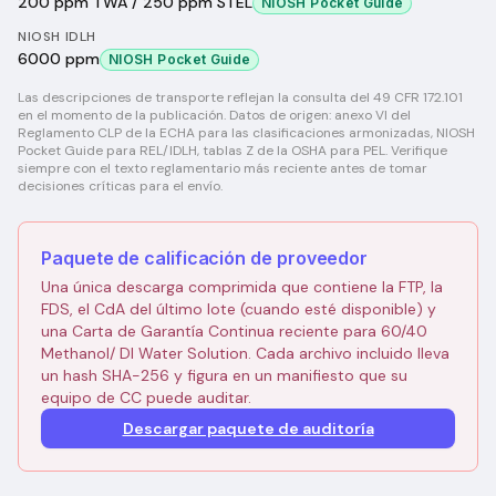
200 ppm TWA / 250 ppm STEL
NIOSH Pocket Guide
NIOSH IDLH
6000 ppm
NIOSH Pocket Guide
Las descripciones de transporte reflejan la consulta del 49 CFR 172.101
en el momento de la publicación. Datos de origen: anexo VI del
Reglamento CLP de la ECHA para las clasificaciones armonizadas, NIOSH
Pocket Guide para REL/IDLH, tablas Z de la OSHA para PEL. Verifique
siempre con el texto reglamentario más reciente antes de tomar
decisiones críticas para el envío.
Paquete de calificación de proveedor
Una única descarga comprimida que contiene la FTP, la
FDS, el CdA del último lote (cuando esté disponible) y
una Carta de Garantía Continua reciente para 60/40
Methanol/ DI Water Solution. Cada archivo incluido lleva
un hash SHA-256 y figura en un manifiesto que su
equipo de CC puede auditar.
Descargar paquete de auditoría