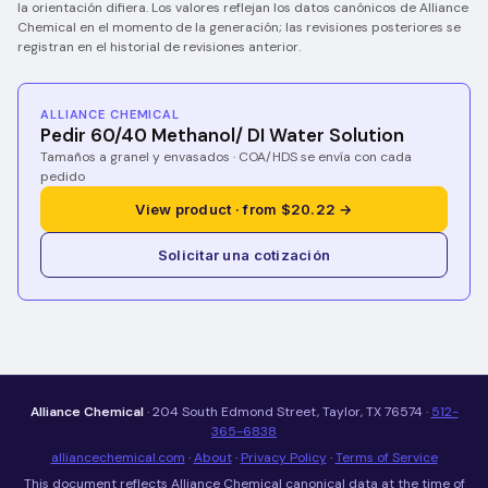
la orientación difiera. Los valores reflejan los datos canónicos de Alliance
Chemical en el momento de la generación; las revisiones posteriores se
registran en el historial de revisiones anterior.
ALLIANCE CHEMICAL
Pedir 60/40 Methanol/ DI Water Solution
Tamaños a granel y envasados · COA/HDS se envía con cada
pedido
View product · from $20.22 →
Solicitar una cotización
Alliance Chemical
· 204 South Edmond Street, Taylor, TX 76574 ·
512-
365-6838
alliancechemical.com
·
About
·
Privacy Policy
·
Terms of Service
This document reflects Alliance Chemical canonical data at the time of