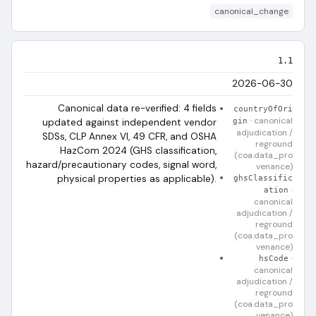
canonical_change
1.1
2026-06-30
Canonical data re-verified: 4 fields
countryOfOri
·
canonical
updated against independent vendor
gin
adjudication /
SDSs, CLP Annex VI, 49 CFR, and OSHA
reground
HazCom 2024 (GHS classification,
(coa.data_pro
hazard/precautionary codes, signal word,
venance)
physical properties as applicable).
ghsClassific
·
ation
canonical
adjudication /
reground
(coa.data_pro
venance)
·
hsCode
canonical
adjudication /
reground
(coa.data_pro
venance)