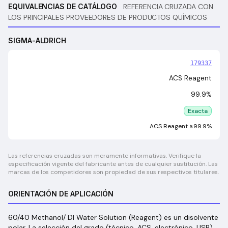
EQUIVALENCIAS DE CATÁLOGO
REFERENCIA CRUZADA CON
LOS PRINCIPALES PROVEEDORES DE PRODUCTOS QUÍMICOS
SIGMA-ALDRICH
179337
ACS Reagent
99.9%
Exacta
ACS Reagent ≥99.9%
Las referencias cruzadas son meramente informativas. Verifique la
especificación vigente del fabricante antes de cualquier sustitución. Las
marcas de los competidores son propiedad de sus respectivos titulares.
ORIENTACIÓN DE APLICACIÓN
60/40 Methanol/ DI Water Solution (Reagent) es un disolvente
polar. La selección del grado (técnico, ACS, electrónico, USP)