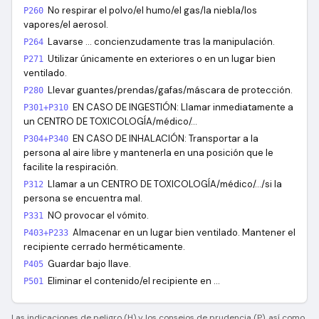
No respirar el polvo/el humo/el gas/la niebla/los
P260
vapores/el aerosol.
Lavarse … concienzudamente tras la manipulación.
P264
Utilizar únicamente en exteriores o en un lugar bien
P271
ventilado.
Llevar guantes/prendas/gafas/máscara de protección.
P280
EN CASO DE INGESTIÓN: Llamar inmediatamente a
P301+P310
un CENTRO DE TOXICOLOGÍA/médico/…
EN CASO DE INHALACIÓN: Transportar a la
P304+P340
persona al aire libre y mantenerla en una posición que le
facilite la respiración.
Llamar a un CENTRO DE TOXICOLOGÍA/médico/…/si la
P312
persona se encuentra mal.
NO provocar el vómito.
P331
Almacenar en un lugar bien ventilado. Mantener el
P403+P233
recipiente cerrado herméticamente.
Guardar bajo llave.
P405
Eliminar el contenido/el recipiente en …
P501
Las indicaciones de peligro (H) y los consejos de prudencia (P), así como