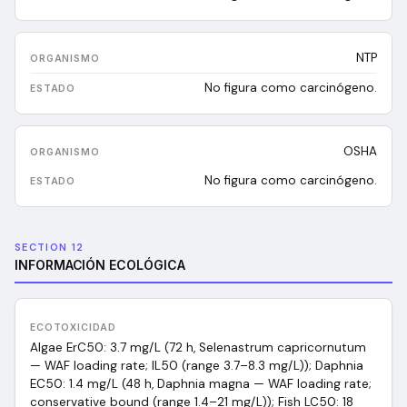
NTP
No figura como carcinógeno.
OSHA
No figura como carcinógeno.
SECTION 12
INFORMACIÓN ECOLÓGICA
ECOTOXICIDAD
Algae ErC50: 3.7 mg/L (72 h, Selenastrum capricornutum
— WAF loading rate; IL50 (range 3.7–8.3 mg/L)); Daphnia
EC50: 1.4 mg/L (48 h, Daphnia magna — WAF loading rate;
conservative bound (range 1.4–21 mg/L)); Fish LC50: 18