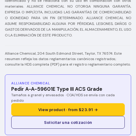
identificado y no se relaciona con su uso en combinación con otros
materiales. ALLIANCE CHEMICAL NO OTORGA NINGUNA GARANTÍA,
EXPRESA O IMPLÍCITA, INCLUIDAS LAS GARANTÍAS DE COMERCIABILIDAD
O IDONEIDAD PARA UN FIN DETERMINADO. ALLIANCE CHEMICAL NO
ASUME RESPONSABILIDAD ALGUNA POR PÉRDIDAS, LESIONES, DAÑOS O
GASTOS DERIVADOS DE LA MANIPULACIÓN, EL ALMACENAMIENTO, EL USO
O LA ELIMINACIÓN DE ESTE PRODUCTO.
Alliance Chemical, 204 South Edmond Street, Taylor, TX 76574. Este
resumen refleja los datos reglamentarios canónicos registrados;
consulte la HDS completa (PDF) para el registro reglamentario completo.
ALLIANCE CHEMICAL
Pedir A-A-59601E Type III ACS Grade
Tamaños a granel y envasados · COA/HDS se envía con cada
pedido
View product · from $23.91 →
Solicitar una cotización