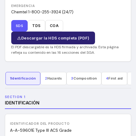
EMERGENCIA
Chemtel 1-800-255-3924 (24/7)
SDS
TDS
COA
Descargar la HDS completa (PDF)
El PDF descargable es la HDS firmada y archivada. Esta página
refleja su contenido en las 16 secciones del SGA.
1
Identificación
2
Hazards
3
Composition
4
First aid
5
F
SECTION 1
IDENTIFICACIÓN
IDENTIFICADOR DEL PRODUCTO
A-A-59601E Type III ACS Grade