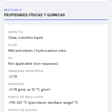
SECTION 9
PROPIEDADES FÍSICAS Y QUÍMICAS
ASPECTO
Clear, colorless liquid
OLOR
Mild petroleum / hydrocarbon odor
PH
Not applicable (non-aqueous)
GRAVEDAD ESPECÍFICA
~0.79
DENSIDAD
~0.79 g/mL at 15 °C
g/cm³
PUNTO DE EBULLICIÓN
~176-210 °C (petroleum distillate range)
°C
PUNTO DE FUSIÓN