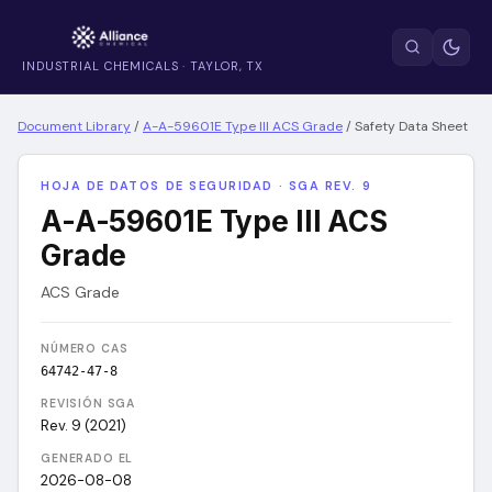
INDUSTRIAL CHEMICALS · TAYLOR, TX
Document Library
/
A-A-59601E Type III ACS Grade
/
Safety Data Sheet
HOJA DE DATOS DE SEGURIDAD · SGA REV. 9
A-A-59601E Type III ACS
Grade
ACS Grade
NÚMERO CAS
64742-47-8
REVISIÓN SGA
Rev. 9 (2021)
GENERADO EL
2026-08-08