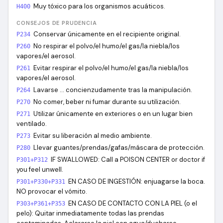
Muy tóxico para los organismos acuáticos.
H400
CONSEJOS DE PRUDENCIA
Conservar únicamente en el recipiente original.
P234
No respirar el polvo/el humo/el gas/la niebla/los
P260
vapores/el aerosol.
Evitar respirar el polvo/el humo/el gas/la niebla/los
P261
vapores/el aerosol.
Lavarse … concienzudamente tras la manipulación.
P264
No comer, beber ni fumar durante su utilización.
P270
Utilizar únicamente en exteriores o en un lugar bien
P271
ventilado.
Evitar su liberación al medio ambiente.
P273
Llevar guantes/prendas/gafas/máscara de protección.
P280
IF SWALLOWED: Call a POISON CENTER or doctor if
P301+P312
you feel unwell.
EN CASO DE INGESTIÓN: enjuagarse la boca.
P301+P330+P331
NO provocar el vómito.
EN CASO DE CONTACTO CON LA PIEL (o el
P303+P361+P353
pelo): Quitar inmediatamente todas las prendas