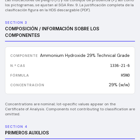
Las indicaciones de peligro (H) y los consejos de prudencia (P), así como
los pictogramas, se ajustan al SGA Rev. 9. La justificación completa de la
clasificación figura en la HDS descargable (PDF).
SECTION 3
COMPOSICIÓN / INFORMACIÓN SOBRE LOS
COMPONENTES
Ammonium Hydroxide 29% Technical Grade
1336-21-6
H5NO
29% (w/w)
Concentrations are nominal; lot-specific values appear on the
Certificate of Analysis. Components not contributing to classification are
omitted.
SECTION 4
PRIMEROS AUXILIOS