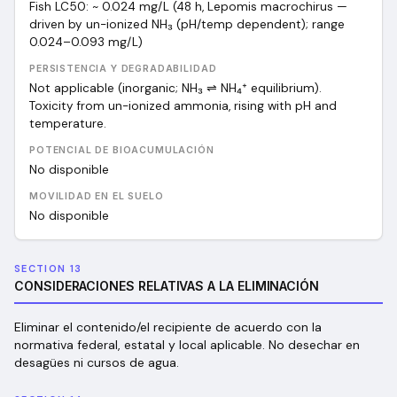
Fish LC50: ~ 0.024 mg/L (48 h, Lepomis macrochirus —
driven by un-ionized NH₃ (pH/temp dependent); range
0.024–0.093 mg/L)
PERSISTENCIA Y DEGRADABILIDAD
Not applicable (inorganic; NH₃ ⇌ NH₄⁺ equilibrium).
Toxicity from un-ionized ammonia, rising with pH and
temperature.
POTENCIAL DE BIOACUMULACIÓN
No disponible
MOVILIDAD EN EL SUELO
No disponible
SECTION 13
CONSIDERACIONES RELATIVAS A LA ELIMINACIÓN
Eliminar el contenido/el recipiente de acuerdo con la
normativa federal, estatal y local aplicable. No desechar en
desagües ni cursos de agua.