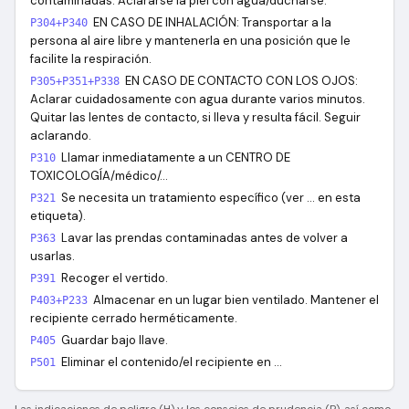
contaminadas. Aclararse la piel con agua/ducharse.
EN CASO DE INHALACIÓN: Transportar a la
P304+P340
persona al aire libre y mantenerla en una posición que le
facilite la respiración.
EN CASO DE CONTACTO CON LOS OJOS:
P305+P351+P338
Aclarar cuidadosamente con agua durante varios minutos.
Quitar las lentes de contacto, si lleva y resulta fácil. Seguir
aclarando.
Llamar inmediatamente a un CENTRO DE
P310
TOXICOLOGÍA/médico/…
Se necesita un tratamiento específico (ver … en esta
P321
etiqueta).
Lavar las prendas contaminadas antes de volver a
P363
usarlas.
Recoger el vertido.
P391
Almacenar en un lugar bien ventilado. Mantener el
P403+P233
recipiente cerrado herméticamente.
Guardar bajo llave.
P405
Eliminar el contenido/el recipiente en …
P501