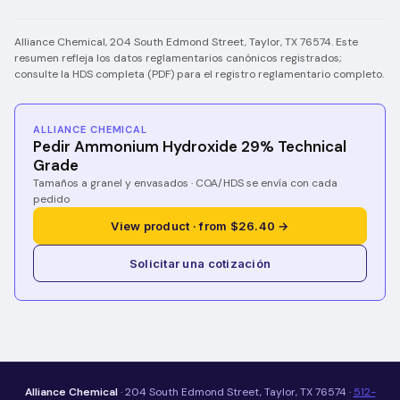
Alliance Chemical, 204 South Edmond Street, Taylor, TX 76574. Este
resumen refleja los datos reglamentarios canónicos registrados;
consulte la HDS completa (PDF) para el registro reglamentario completo.
ALLIANCE CHEMICAL
Pedir Ammonium Hydroxide 29% Technical
Grade
Tamaños a granel y envasados · COA/HDS se envía con cada
pedido
View product · from $26.40 →
Solicitar una cotización
Alliance Chemical
· 204 South Edmond Street, Taylor, TX 76574 ·
512-