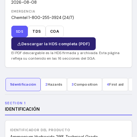
2026-08-08
EMERGENCIA
Chemtel 1-800-255-3924 (24/7)
SDS
TDS
COA
Descargar la HDS completa (PDF)
El PDF descargable es la HDS firmada y archivada. Esta página
refleja su contenido en las 16 secciones del SGA.
1
Identificación
2
Hazards
3
Composition
4
First aid
5
F
SECTION 1
IDENTIFICACIÓN
IDENTIFICADOR DEL PRODUCTO
Ammonium Hydroxide 29% Technical Grade