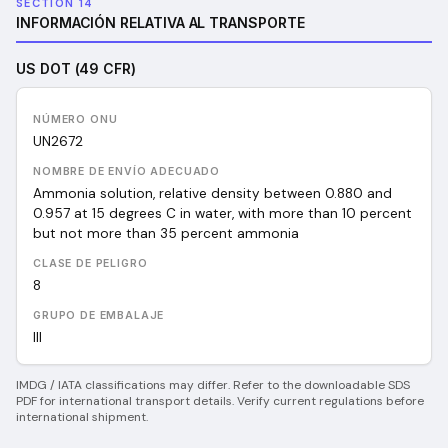
SECTION 14
INFORMACIÓN RELATIVA AL TRANSPORTE
US DOT (49 CFR)
NÚMERO ONU
UN
2672
NOMBRE DE ENVÍO ADECUADO
Ammonia solution, relative density between 0.880 and
0.957 at 15 degrees C in water, with more than 10 percent
but not more than 35 percent ammonia
CLASE DE PELIGRO
8
GRUPO DE EMBALAJE
III
IMDG / IATA classifications may differ. Refer to the downloadable SDS
PDF for international transport details. Verify current regulations before
international shipment.