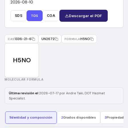
2026-08-10
SDS
TDS
COA
Descargar el PDF
1336-21-6
UN2672
H5NO
CAS
FORMULA
H5NO
MOLECULAR FORMULA
Última revisión el
2026-07-17
por Andre Taki
, DOT Hazmat
Specialist
.
1
Identidad y composición
2
Grados disponibles
3
Propiedades 