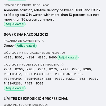
NOMBRE DE ENVÍO ADECUADO
Ammonia solution, relative density between 0.880 and 0.957
at 15 degrees C in water, with more than 10 percent but not
more than 35 percent ammonia
Adjudicated
SGA / OSHA HAZCOM 2012
PALABRA DE ADVERTENCIA
Danger
Adjudicated
CÓDIGOS H (INDICACIONES DE PELIGRO)
H290, H302, H314, H335, H400
Adjudicated
CÓDIGOS P (CONSEJOS DE PRUDENCIA)
P234, P260, P261, P264, P270, P271, P273, P280,
P301+P312, P301+P330+P331, P303+P361+P353,
P304+P340, P305+P351+P338, P310, P321, P363, P391,
P403+P233, P405, P501
Adjudicated
LÍMITES DE EXPOSICIÓN PROFESIONAL
OSHA PEL (29 CFR 1910.1000)