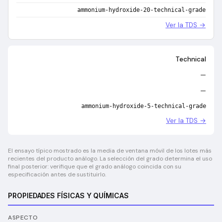
ammonium-hydroxide-20-technical-grade
Ver la TDS →
Technical
—
—
ammonium-hydroxide-5-technical-grade
Ver la TDS →
El ensayo típico mostrado es la media de ventana móvil de los lotes más
recientes del producto análogo. La selección del grado determina el uso
final posterior: verifique que el grado análogo coincida con su
especificación antes de sustituirlo.
PROPIEDADES FÍSICAS Y QUÍMICAS
ASPECTO