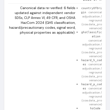
Canonical data re-verified: 6 fields
countryOfOri
·
canonical
updated against independent vendor
gin
adjudication /
SDSs, CLP Annex VI, 49 CFR, and OSHA
reground
HazCom 2024 (GHS classification,
(coa.data_pro
hazard/precautionary codes, signal word,
venance)
physical properties as applicable).
ghsClassific
·
ation
canonical
adjudication /
reground
(coa.data_pro
venance)
hazard_h_cod
·
canonical
es
adjudication /
reground
(coa.data_pro
venance)
hazard_p_cod
·
canonical
es
adjudication /
reground
(coa.data_pro
venance)
·
hsCode