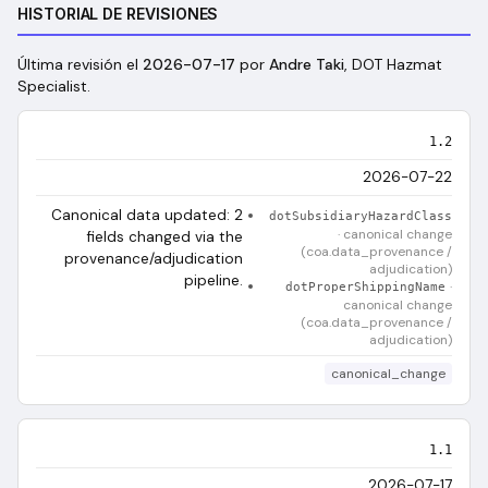
HISTORIAL DE REVISIONES
Última revisión el
2026-07-17
por
Andre Taki
, DOT Hazmat
Specialist
.
1.2
2026-07-22
Canonical data updated: 2
dotSubsidiaryHazardClass
·
canonical change
fields changed via the
(coa.data_provenance /
provenance/adjudication
adjudication)
pipeline.
·
dotProperShippingName
canonical change
(coa.data_provenance /
adjudication)
canonical_change
1.1
2026-07-17