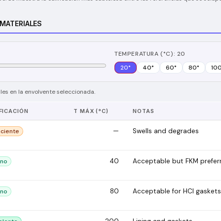
 MATERIALES
TEMPERATURA (°C): 20
20
°
40
°
60
°
80
°
10
es en la envolvente seleccionada.
FICACIÓN
T MÁX (°C)
NOTAS
—
Swells and degrades
iciente
40
Acceptable but FKM prefer
no
80
Acceptable for HCl gaskets
no