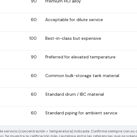
90
Premium HCl alloy
60
Acceptable for dilute service
100
Best-in-class but expensive
90
Preferred for elevated temperature
60
Common bulk-storage tank material
60
Standard drum / IBC material
60
Standard piping for ambient service
e de servicio (concentración × temperatura) indicada. Confirme siempre con su 
po. Se muestra la calificación más cautelosa entre las referencias que se solap