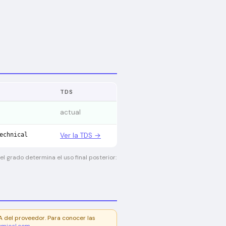
TDS
actual
echnical
Ver la TDS →
l grado determina el uso final posterior:
A del proveedor. Para conocer las