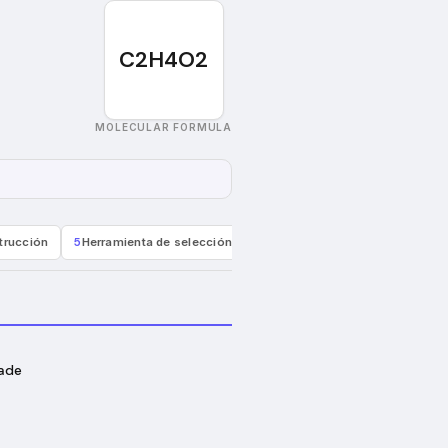
C2H4O2
MOLECULAR FORMULA
trucción
5
Herramienta de selección de materiales
6
Reglamentación 
rade