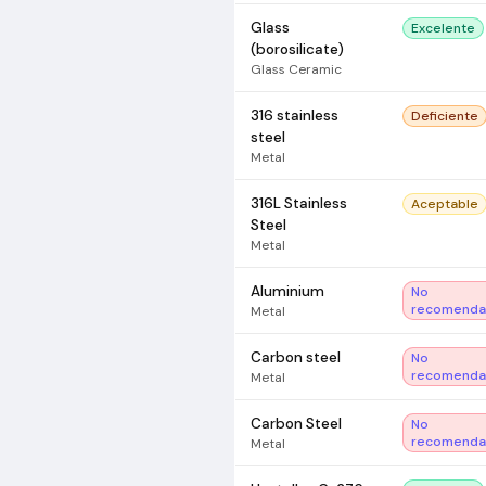
Glass
Excelente
(borosilicate)
Glass Ceramic
316 stainless
Deficiente
steel
Metal
316L Stainless
Aceptable
Steel
Metal
Aluminium
No
recomend
Metal
Carbon steel
No
recomend
Metal
Carbon Steel
No
recomend
Metal