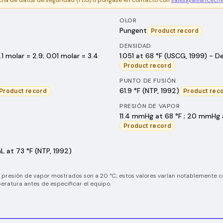
icha de datos de seguridad (FDS) o póngase en contacto con
sales@alliancech
OLOR
Pungent
Product record
DENSIDAD
1 molar = 2.9; 0.01 molar = 3.4
1.051 at 68 °F (USCG, 1999) - De
Product record
PUNTO DE FUSIÓN
61.9 °F (NTP, 1992)
Product record
Product rec
PRESIÓN DE VAPOR
11.4 mmHg at 68 °F ; 20 mmHg a
Product record
L at 73 °F (NTP, 1992)
y presión de vapor mostrados son a 20 °C; estos valores varían notablemente c
ratura antes de especificar el equipo.