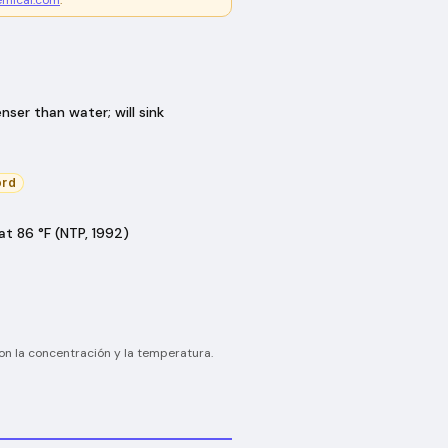
emical.com
.
nser than water; will sink
ord
t 86 °F (NTP, 1992)
on la concentración y la temperatura.