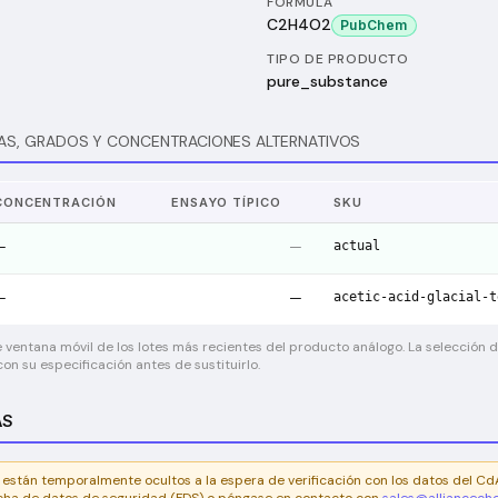
FÓRMULA
C2H4O2
PubChem
TIPO DE PRODUCTO
pure_substance
AS, GRADOS Y CONCENTRACIONES ALTERNATIVOS
CONCENTRACIÓN
ENSAYO TÍPICO
SKU
actual
—
—
acetic-acid-glacial-t
—
—
 ventana móvil de los lotes más recientes del producto análogo. La selección de
on su especificación antes de sustituirlo.
AS
 están temporalmente ocultos a la espera de verificación con los datos del Cd