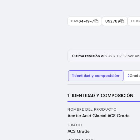
64-19-7
UN2789
CAS
FOR
Última revisión el
2026-07-17
por And
1
Identidad y composición
2
Grado
1. IDENTIDAD Y COMPOSICIÓN
NOMBRE DEL PRODUCTO
Acetic Acid Glacial ACS Grade
GRADO
ACS Grade