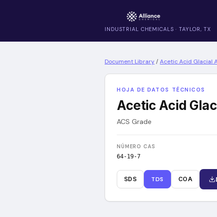
INDUSTRIAL CHEMICALS · TAYLOR, TX
Document Library
/
Acetic Acid Glacial
HOJA DE DATOS TÉCNICOS
Acetic Acid Gla
ACS Grade
NÚMERO CAS
64-19-7
SDS
TDS
COA