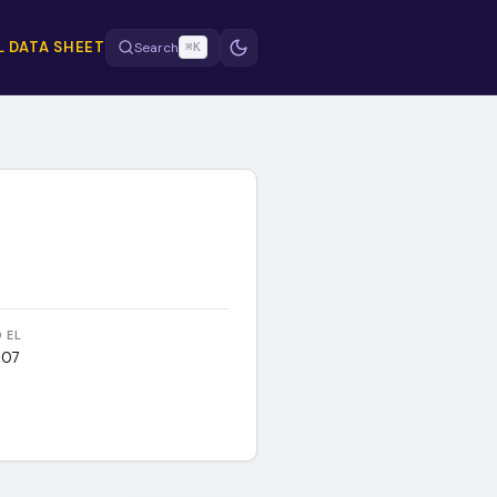
 DATA SHEET
Search
⌘K
 EL
-07