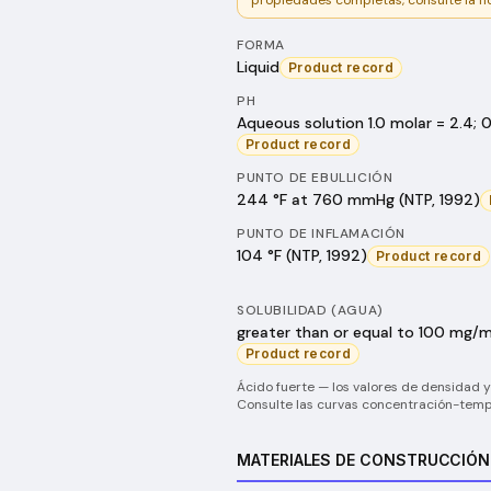
propiedades completas, consulte la f
FORMA
Liquid
Product record
PH
Aqueous solution 1.0 molar = 2.4; 0.
Product record
PUNTO DE EBULLICIÓN
244 °F at 760 mmHg (NTP, 1992)
PUNTO DE INFLAMACIÓN
104 °F (NTP, 1992)
Product record
SOLUBILIDAD (AGUA)
greater than or equal to 100 mg/m
Product record
Ácido fuerte — los valores de densidad 
Consulte las curvas concentración-tempe
MATERIALES DE CONSTRUCCIÓN