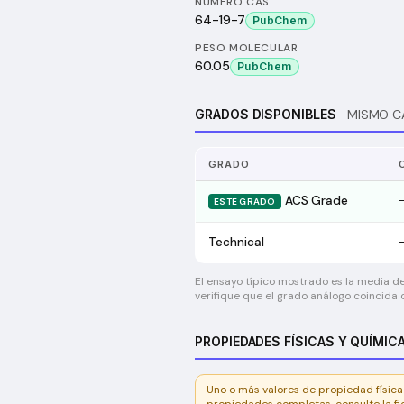
NÚMERO CAS
64-19-7
PubChem
PESO MOLECULAR
60.05
PubChem
GRADOS DISPONIBLES
MISMO C
GRADO
ACS Grade
ESTE GRADO
Technical
El ensayo típico mostrado es la media de
verifique que el grado análogo coincida c
PROPIEDADES FÍSICAS Y QUÍMIC
Uno o más valores de propiedad física