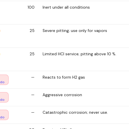
100
Inert under all conditions
25
Severe pitting; use only for vapors
25
Limited HCl service; pitting above 10 %.
—
Reacts to form H2 gas
ado
—
Aggressive corrosion
ado
—
Catastrophic corrosion; never use.
ado