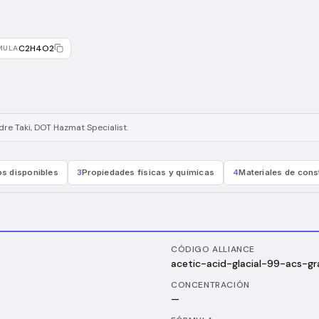
C2H4O2
MULA
re Taki
, DOT Hazmat Specialist
.
s disponibles
3
Propiedades físicas y químicas
4
Materiales de cons
CÓDIGO ALLIANCE
acetic-acid-glacial-99-acs-g
CONCENTRACIÓN
—