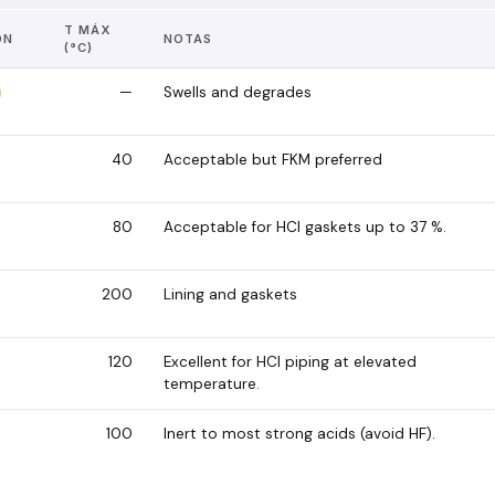
T MÁX
ÓN
NOTAS
(°C)
—
Swells and degrades
40
Acceptable but FKM preferred
80
Acceptable for HCl gaskets up to 37 %.
200
Lining and gaskets
120
Excellent for HCl piping at elevated
temperature.
100
Inert to most strong acids (avoid HF).