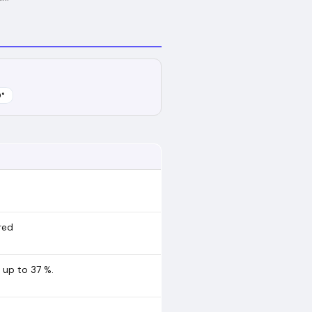
0
°
red
 up to 37 %.