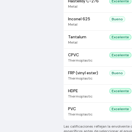
Hastelloy C-276
Excelente
Metal
Inconel 625
Bueno
Metal
Tantalum
Excelente
Metal
CPVC
Excelente
Thermoplastic
FRP (vinyl ester)
Bueno
Thermoplastic
HDPE
Excelente
Thermoplastic
PVC
Excelente
Thermoplastic
Las calificaciones reflejan la envolvent
específicos antes de seleccionar el equi