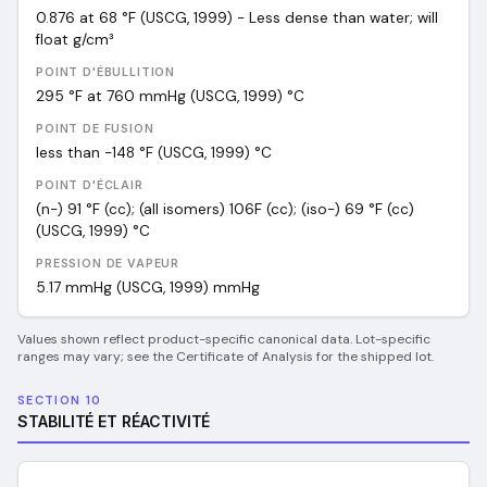
0.876 at 68 °F (USCG, 1999) - Less dense than water; will
float
g/cm³
POINT D'ÉBULLITION
295 °F at 760 mmHg (USCG, 1999)
°C
POINT DE FUSION
less than -148 °F (USCG, 1999)
°C
POINT D'ÉCLAIR
(n-) 91 °F (cc); (all isomers) 106F (cc); (iso-) 69 °F (cc)
(USCG, 1999)
°C
PRESSION DE VAPEUR
5.17 mmHg (USCG, 1999)
mmHg
Values shown reflect product-specific canonical data. Lot-specific
ranges may vary; see the Certificate of Analysis for the shipped lot.
SECTION 10
STABILITÉ ET RÉACTIVITÉ