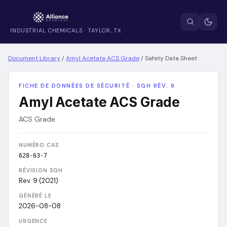
INDUSTRIAL CHEMICALS · TAYLOR, TX
Document Library
/
Amyl Acetate ACS Grade
/
Safety Data Sheet
FICHE DE DONNÉES DE SÉCURITÉ · SGH RÉV. 9
Amyl Acetate ACS Grade
ACS Grade
NUMÉRO CAS
628-63-7
RÉVISION SGH
Rev. 9 (2021)
GÉNÉRÉ LE
2026-08-08
URGENCE