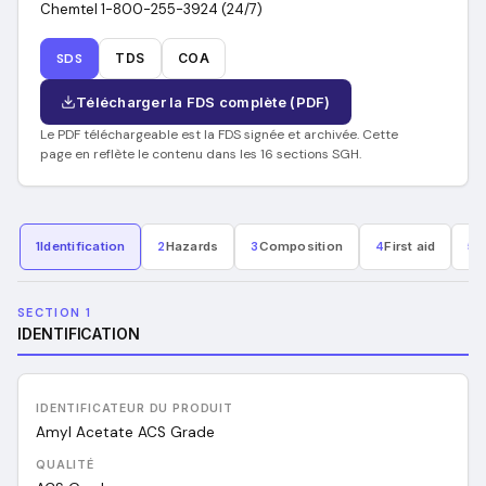
Chemtel 1-800-255-3924 (24/7)
SDS
TDS
COA
Télécharger la FDS complète (PDF)
Le PDF téléchargeable est la FDS signée et archivée. Cette
page en reflète le contenu dans les 16 sections SGH.
1
Identification
2
Hazards
3
Composition
4
First aid
5
F
SECTION 1
IDENTIFICATION
IDENTIFICATEUR DU PRODUIT
Amyl Acetate ACS Grade
QUALITÉ