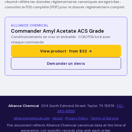
résumé reflète les données réglementaires canoniques enregistrées ;
consultez la FDS complète (PDF) pour le dossier réglementaire complet.
ALLIANCE CHEMICAL
Commander Amyl Acetate ACS Grade
Conditionnements en vrac et emballés · COA/FDS livré avec
chaque commande
View product · from $32 →
Demander un devis
Alliance Chemical
· 204 South Edmond Street, Taylor, TX 76574 ·
512-
365-6838
alliancechemical.com
·
About
·
Privacy Policy
·
Terms of Service
This document reflects Alliance Chemical canonical data at the time of
generation. Lot-specific records ship with each order.