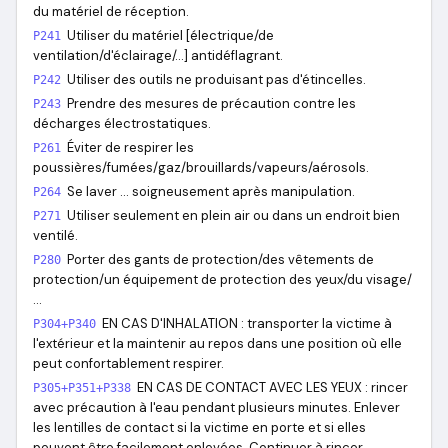
du matériel de réception.
Utiliser du matériel [électrique/de
P241
ventilation/d'éclairage/…] antidéflagrant.
Utiliser des outils ne produisant pas d'étincelles.
P242
Prendre des mesures de précaution contre les
P243
décharges électrostatiques.
Éviter de respirer les
P261
poussières/fumées/gaz/brouillards/vapeurs/aérosols.
Se laver … soigneusement après manipulation.
P264
Utiliser seulement en plein air ou dans un endroit bien
P271
ventilé.
Porter des gants de protection/des vêtements de
P280
protection/un équipement de protection des yeux/du visage/
…
EN CAS D'INHALATION : transporter la victime à
P304+P340
l'extérieur et la maintenir au repos dans une position où elle
peut confortablement respirer.
EN CAS DE CONTACT AVEC LES YEUX : rincer
P305+P351+P338
avec précaution à l'eau pendant plusieurs minutes. Enlever
les lentilles de contact si la victime en porte et si elles
peuvent être facilement enlevées. Continuer à rincer.