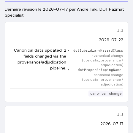
Dernière révision le
2026-07-17
par
Andre Taki
, DOT Hazmat
Specialist
.
1.2
2026-07-22
Canonical data updated: 2
dotSubsidiaryHazardClass
·
canonical change
fields changed via the
(coa.data_provenance /
provenance/adjudication
adjudication)
pipeline.
·
dotProperShippingName
canonical change
(coa.data_provenance /
adjudication)
canonical_change
1.1
2026-07-17