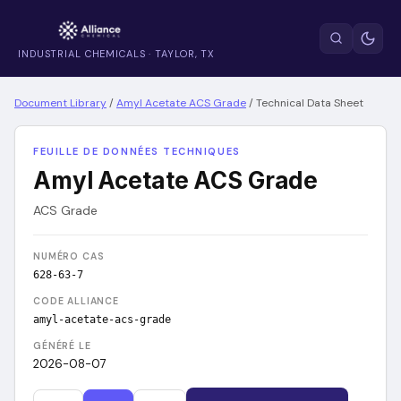
INDUSTRIAL CHEMICALS · TAYLOR, TX
Document Library
/
Amyl Acetate ACS Grade
/
Technical Data Sheet
FEUILLE DE DONNÉES TECHNIQUES
Amyl Acetate ACS Grade
ACS Grade
NUMÉRO CAS
628-63-7
CODE ALLIANCE
amyl-acetate-acs-grade
GÉNÉRÉ LE
2026-08-07