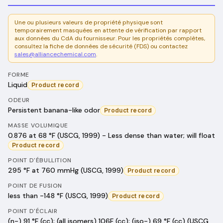
Une ou plusieurs valeurs de propriété physique sont
temporairement masquées en attente de vérification par rapport
aux données du CdA du fournisseur. Pour les propriétés complètes,
consultez la fiche de données de sécurité (FDS) ou contactez
sales@alliancechemical.com
.
FORME
Liquid
Product record
ODEUR
Persistent banana-like odor
Product record
MASSE VOLUMIQUE
0.876 at 68 °F (USCG, 1999) - Less dense than water; will float
Product record
POINT D'ÉBULLITION
295 °F at 760 mmHg (USCG, 1999)
Product record
POINT DE FUSION
less than -148 °F (USCG, 1999)
Product record
POINT D'ÉCLAIR
(n-) 91 °F (cc); (all isomers) 106F (cc); (iso-) 69 °F (cc) (USCG,