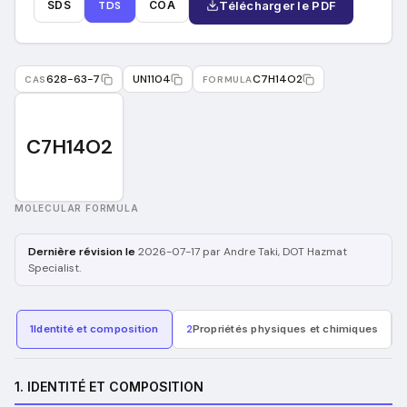
SDS
TDS
COA
Télécharger le PDF
628-63-7
UN1104
C7H14O2
CAS
FORMULA
C7H14O2
MOLECULAR FORMULA
Dernière révision le
2026-07-17
par Andre Taki
, DOT Hazmat
Specialist
.
1
Identité et composition
2
Propriétés physiques et chimiques
1. IDENTITÉ ET COMPOSITION