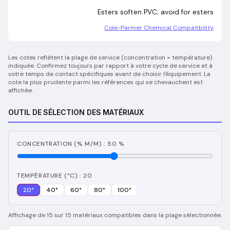
Esters soften PVC; avoid for esters
Cole-Parmer Chemical Compatibility
Les cotes reflètent la plage de service (concentration × température)
indiquée. Confirmez toujours par rapport à votre cycle de service et à
votre temps de contact spécifiques avant de choisir l'équipement. La
cote la plus prudente parmi les références qui se chevauchent est
affichée.
OUTIL DE SÉLECTION DES MATÉRIAUX
CONCENTRATION (% M/M) : 50 %
TEMPÉRATURE (°C) : 20
20
°
40
°
60
°
80
°
100
°
Affichage de 15 sur 15 matériaux compatibles dans la plage sélectionnée.