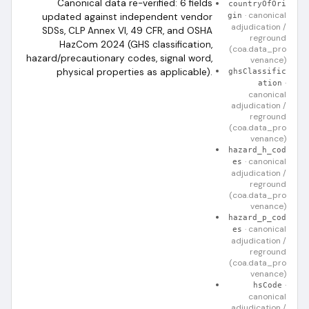
Canonical data re-verified: 6 fields
countryOfOri
·
canonical
updated against independent vendor
gin
adjudication /
SDSs, CLP Annex VI, 49 CFR, and OSHA
reground
HazCom 2024 (GHS classification,
(coa.data_pro
hazard/precautionary codes, signal word,
venance)
physical properties as applicable).
ghsClassific
·
ation
canonical
adjudication /
reground
(coa.data_pro
venance)
hazard_h_cod
·
canonical
es
adjudication /
reground
(coa.data_pro
venance)
hazard_p_cod
·
canonical
es
adjudication /
reground
(coa.data_pro
venance)
·
hsCode
canonical
adjudication /