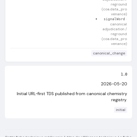
reground
(coa.data_pro
venance)
·
signalWord
canonical
adjudication /
reground
(coa.data_pro
venance)
canonical_change
1.0
2026-05-20
Initial URL-first TDS published from canonical chemistry
registry.
initial