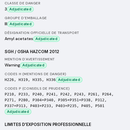
CLASSE DE DANGER
3
Adjudicated
GROUPE D'EMBALLAGE
III
Adjudicated
DÉSIGNATION OFFICIELLE DE TRANSPORT
Amyl acetates
Adjudicated
SGH / OSHA HAZCOM 2012
MENTION D'AVERTISSEMENT
Warning
Adjudicated
CODES H (MENTIONS DE DANGER)
H226, H319, H335, H336
Adjudicated
CODES P (CONSEILS DE PRUDENCE)
P210, P233, P240, P241, P242, P243, P261, P264,
P271, P280, P304+P340, P305+P351+P338, P312,
P337+P313, P403+P233, P403+P235, P405, P501
Adjudicated
LIMITES D'EXPOSITION PROFESSIONNELLE