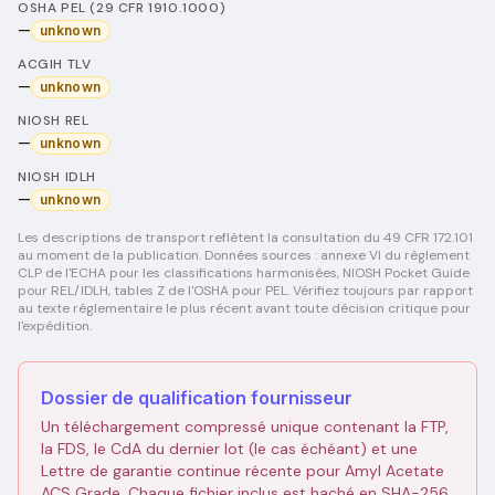
OSHA PEL (29 CFR 1910.1000)
—
unknown
ACGIH TLV
—
unknown
NIOSH REL
—
unknown
NIOSH IDLH
—
unknown
Les descriptions de transport reflètent la consultation du 49 CFR 172.101
au moment de la publication. Données sources : annexe VI du règlement
CLP de l'ECHA pour les classifications harmonisées, NIOSH Pocket Guide
pour REL/IDLH, tables Z de l'OSHA pour PEL. Vérifiez toujours par rapport
au texte réglementaire le plus récent avant toute décision critique pour
l'expédition.
Dossier de qualification fournisseur
Un téléchargement compressé unique contenant la FTP,
la FDS, le CdA du dernier lot (le cas échéant) et une
Lettre de garantie continue récente pour Amyl Acetate
ACS Grade. Chaque fichier inclus est haché en SHA-256