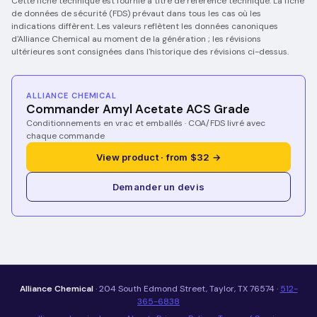
Cette fiche technique est fournie à titre de référence technique. La fiche
de données de sécurité (FDS) prévaut dans tous les cas où les
indications diffèrent. Les valeurs reflètent les données canoniques
d'Alliance Chemical au moment de la génération ; les révisions
ultérieures sont consignées dans l'historique des révisions ci-dessus.
ALLIANCE CHEMICAL
Commander Amyl Acetate ACS Grade
Conditionnements en vrac et emballés · COA/FDS livré avec
chaque commande
View product · from $32 →
Demander un devis
Alliance Chemical
· 204 South Edmond Street, Taylor, TX 76574 ·
512-
365-6838