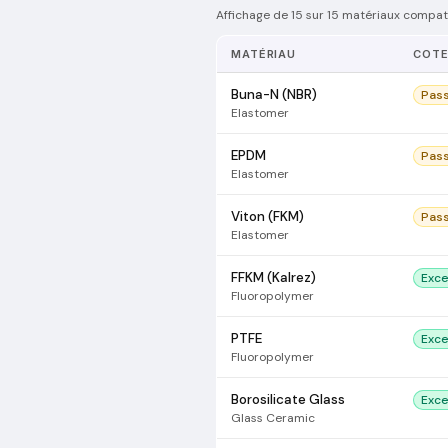
Affichage de 15 sur 15 matériaux compati
MATÉRIAU
COT
Buna-N (NBR)
Pas
Elastomer
EPDM
Pas
Elastomer
Viton (FKM)
Pas
Elastomer
FFKM (Kalrez)
Exce
Fluoropolymer
PTFE
Exce
Fluoropolymer
Borosilicate Glass
Exce
Glass Ceramic