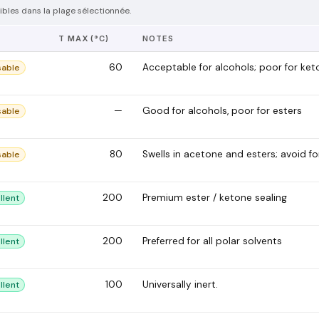
bles dans la plage sélectionnée.
E
T MAX (°C)
NOTES
60
Acceptable for alcohols; poor for ket
sable
—
Good for alcohols, poor for esters
sable
80
Swells in acetone and esters; avoid fo
sable
200
Premium ester / ketone sealing
llent
200
Preferred for all polar solvents
llent
100
Universally inert.
llent