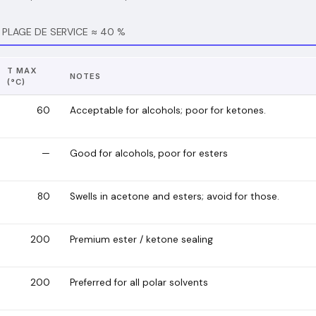
PLAGE DE SERVICE ≈ 40 %
T MAX
NOTES
(°C)
60
Acceptable for alcohols; poor for ketones.
—
Good for alcohols, poor for esters
80
Swells in acetone and esters; avoid for those.
200
Premium ester / ketone sealing
200
Preferred for all polar solvents