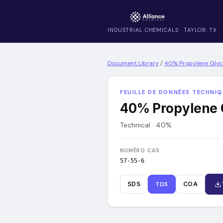
INDUSTRIAL CHEMICALS · TAYLOR, TX
Document Library
/
40% Propylene Glyco
FEUILLE DE DONNÉES TECHNI
40% Propylene G
Technical · 40%
NUMÉRO CAS
57-55-6
SDS
TDS
COA