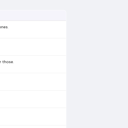
ones.
r those.