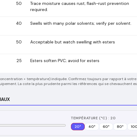
50
Trace moisture causes rust; flash-rust prevention
required.
40
Swells with many polar solvents; verify per solvent.
50
Acceptable but watch swelling with esters
25
Esters soften PVC; avoid for esters
(concentration × température) indiquée. Confirmez toujours par rapport à votre
quipement. La cote la plus prudente parmi les références qui se chevauchent est
IAUX
TEMPÉRATURE (°C) : 20
20
°
40
°
60
°
80
°
10