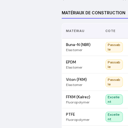
MATÉRIAUX DE CONSTRUCTION
MATÉRIAU
COTE
Buna-N (NBR)
Passab
le
Elastomer
EPDM
Passab
le
Elastomer
Viton (FKM)
Passab
le
Elastomer
FFKM (Kalrez)
Excelle
nt
Fluoropolymer
PTFE
Excelle
nt
Fluoropolymer