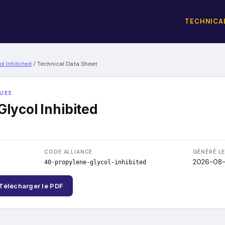
TECHNICAL
l Inhibited
/
Technical Data Sheet
QUES
lycol Inhibited
CODE ALLIANCE
GÉNÉRÉ L
2026-08
40-propylene-glycol-inhibited
Télécharger le PDF