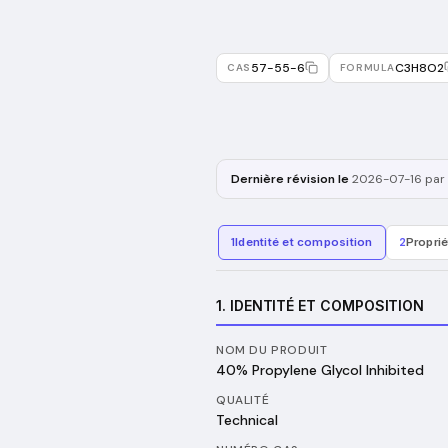
57-55-6
C3H8O2
CAS
FORMULA
Dernière révision le
2026-07-16
par 
1
Identité et composition
2
Propri
1. IDENTITÉ ET COMPOSITION
NOM DU PRODUIT
40% Propylene Glycol Inhibited
QUALITÉ
Technical