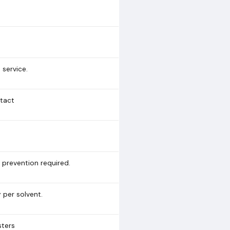
 service.
tact
 prevention required.
y per solvent.
sters