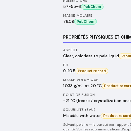
NUMÉRO CAS
57-55-6
PubChem
MASSE MOLAIRE
76.09
PubChem
PROPRIÉTÉS PHYSIQUES ET CHI
ASPECT
Clear, colorless to pale liquid
Prod
PH
9-10.5
Product record
MASSE VOLUMIQUE
1.033 g/mL at 20 °C
Product recor
POINT DE FUSION
-21 °C (freeze / crystallization ons
SOLUBILITÉ (EAU)
Miscible with water
Product recor
Solvant polaire — la pureté par rapport à
qualité. Voir les recommandations d'appli