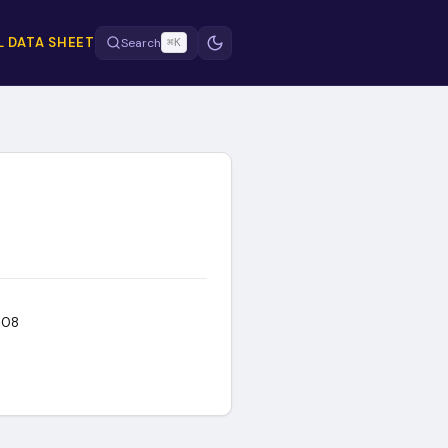
 DATA SHEET
Search
⌘K
E
-08