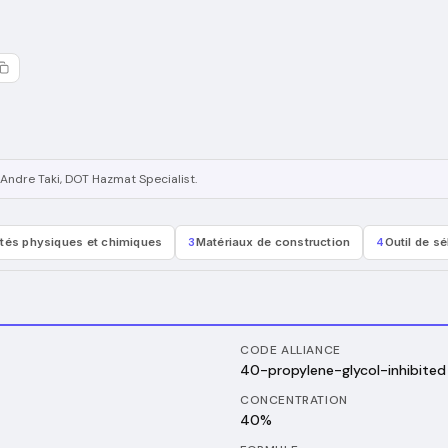
Andre Taki
, DOT Hazmat Specialist
.
étés physiques et chimiques
3
Matériaux de construction
4
Outil de s
CODE ALLIANCE
40-propylene-glycol-inhibited
CONCENTRATION
40%