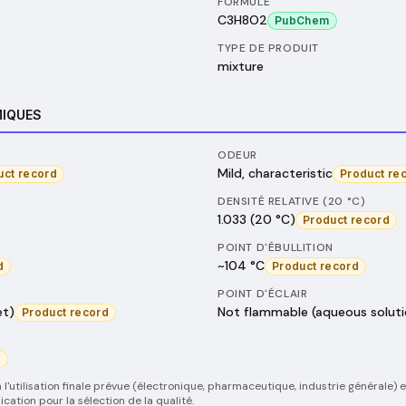
FORMULE
C3H8O2
PubChem
TYPE DE PRODUIT
mixture
MIQUES
ODEUR
Mild, characteristic
uct record
Product re
DENSITÉ RELATIVE (20 °C)
1.033 (20 °C)
Product record
POINT D'ÉBULLITION
~104 °C
d
Product record
POINT D'ÉCLAIR
et)
Not flammable (aqueous soluti
Product record
d
 l'utilisation finale prévue (électronique, pharmaceutique, industrie générale) 
cation pour la sélection de la qualité.