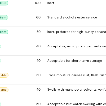
100
Inert
llent
60
Standard alcohol / ester service
llent
80
Inert; preferred for high-purity solvent
llent
40
Acceptable; avoid prolonged wet con
40
Acceptable for short-term storage
50
Trace moisture causes rust; flash-rust
sable
40
Swells with many polar solvents; verif
sable
50
Acceptable but watch swelling with e