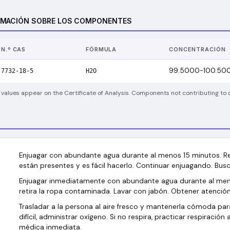
RMACIÓN SOBRE LOS COMPONENTES
N.º CAS
FÓRMULA
CONCENTRACIÓN
99.5000-100.500
7732-18-5
H2O
 values appear on the Certificate of Analysis. Components not contributing to c
Enjuagar con abundante agua durante al menos 15 minutos. Ret
están presentes y es fácil hacerlo. Continuar enjuagando. Bus
Enjuagar inmediatamente con abundante agua durante al men
retira la ropa contaminada. Lavar con jabón. Obtener atenció
Trasladar a la persona al aire fresco y mantenerla cómoda para 
difícil, administrar oxígeno. Si no respira, practicar respiración 
médica inmediata.