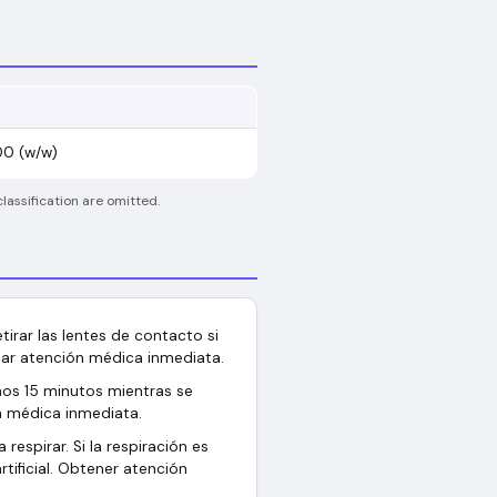
0 (w/w)
lassification are omitted.
irar las lentes de contacto si
car atención médica inmediata.
os 15 minutos mientras se
n médica inmediata.
respirar. Si la respiración es
artificial. Obtener atención