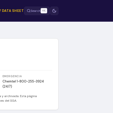
Y DATA SHEET
Search
⌘K
EMERGENCIA
Chemtel 1-800-255-3924
(24/7)
a y archivada. Esta página
ones del SGA.