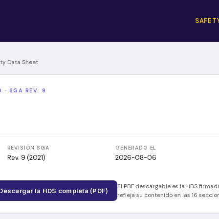
SAFET
ty Data Sheet
 · SGA REV. 9
REVISIÓN SGA
GENERADO EL
Rev. 9 (2021)
2026-08-06
El PDF descargable es la HDS firmad
Descargar la HDS completa (PDF)
refleja su contenido en las 16 secci