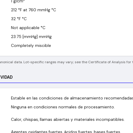
1
g/cm³
212 °F at 760 mmHg
°C
32 °F
°C
Not applicable
°C
23.75 [mmHg]
mmHg
Completely miscible
onical data. Lot-specific ranges may vary; see the Certificate of Analysis for 
IVIDAD
Estable en las condiciones de almacenamiento recomendadas
Ninguna en condiciones normales de procesamiento.
Calor, chispas, llamas abiertas y materiales incompatibles.
Agentes oxidantes fuertes, ácidos fuertes, bases fuertes.