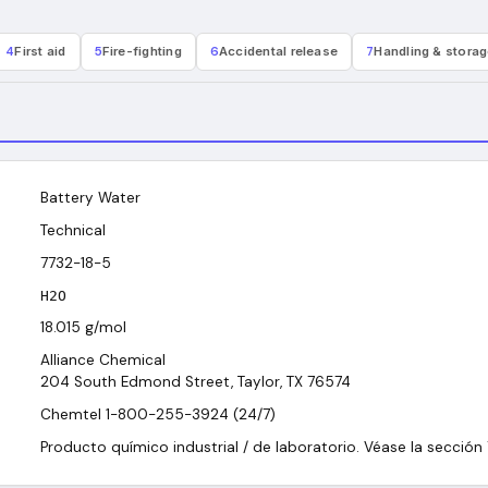
4
First aid
5
Fire-fighting
6
Accidental release
7
Handling & stora
Battery Water
Technical
7732-18-5
H2O
18.015
g/mol
Alliance Chemical
204 South Edmond Street, Taylor, TX 76574
Chemtel 1-800-255-3924 (24/7)
Producto químico industrial / de laboratorio. Véase la sección 