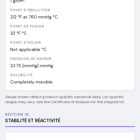
1
g/cm³
POINT D'ÉBULLITION
212 °F at 760 mmHg
°C
POINT DE FUSION
32 °F
°C
POINT D'ÉCLAIR
Not applicable
°C
PRESSION DE VAPEUR
23.75 [mmHg]
mmHg
SOLUBILITÉ
Completely miscible
Values shown reflect product-specific canonical data. Lot-specific
ranges may vary; see the Certificate of Analysis for the shipped lot.
SECTION 10
STABILITÉ ET RÉACTIVITÉ